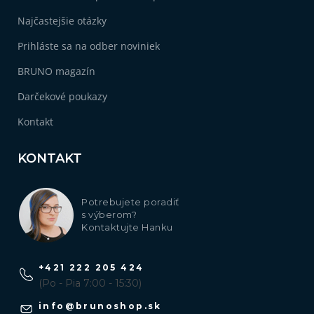
Najčastejšie otázky
Prihláste sa na odber noviniek
BRUNO magazín
Darčekové poukazy
Kontakt
KONTAKT
Potrebujete poradiť
s výberom?
Kontaktujte Hanku
+421 222 205 424
(Po - Pia 7:00 - 15:30)
info
@
brunoshop.sk