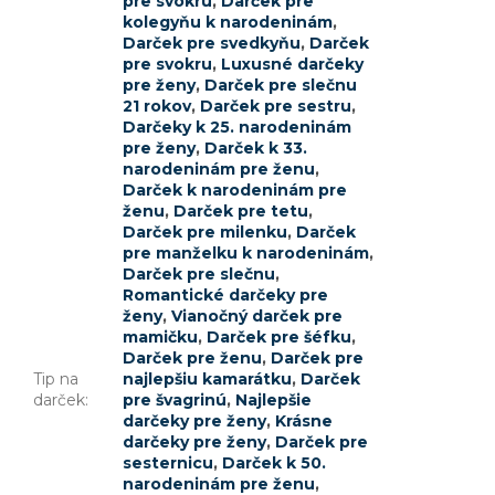
pre svokru
,
Darček pre
kolegyňu k narodeninám
,
Darček pre svedkyňu
,
Darček
pre svokru
,
Luxusné darčeky
pre ženy
,
Darček pre slečnu
21 rokov
,
Darček pre sestru
,
Darčeky k 25. narodeninám
pre ženy
,
Darček k 33.
narodeninám pre ženu
,
Darček k narodeninám pre
ženu
,
Darček pre tetu
,
Darček pre milenku
,
Darček
pre manželku k narodeninám
,
Darček pre slečnu
,
Romantické darčeky pre
ženy
,
Vianočný darček pre
mamičku
,
Darček pre šéfku
,
Darček pre ženu
,
Darček pre
Tip na
najlepšiu kamarátku
,
Darček
darček
:
pre švagrinú
,
Najlepšie
darčeky pre ženy
,
Krásne
darčeky pre ženy
,
Darček pre
sesternicu
,
Darček k 50.
narodeninám pre ženu
,