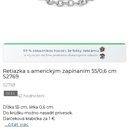
99 % zákazníkov hovorí, že fotky neklamú
a my to pri väčšine produktov dokazujeme videom
Retiazka s americkým zapínaním 55/0,6 cm
S2769
S2769
OCEĽ
42 hodnotení
Dĺžka 55 cm, šírka 0,6 cm.
Do krúžku možno nasadiť prívesok.
Darčeková krabička za 1 €.
...čítať viac