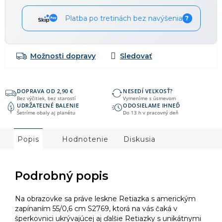
Platba po tretinách bez navýšenia
?
Možnosti dopravy
DOPRAVA OD 2,90 €
NESEDÍ VEĽKOSŤ?
Bez výčitiek, bez starostí
Vymeníme s úsmevom
UDRŽATEĽNÉ BALENIE
ODOSIELAME IHNEĎ
Šetríme obaly aj planétu
Do 13 h v pracovný deň
Popis
Hodnotenie
Diskusia
Podrobný popis
Na obrazovke sa práve leskne Retiazka s americkým
zapínaním 55/0,6 cm S2769, ktorá na vás čaká v
šperkovnici ukrývajúcej aj ďalšie Retiazky s unikátnymi