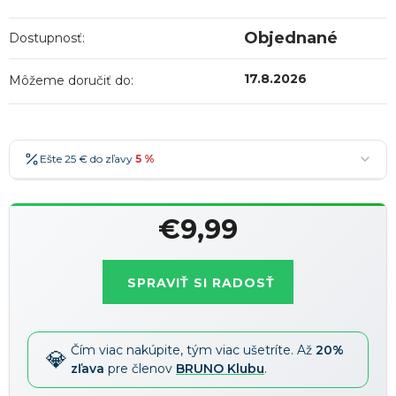
Objednané
Dostupnosť:
17.8.2026
Môžeme doručiť do:
Ešte 25 € do zľavy
5 %
25 €
-5 %
→
€9,99
36 €
-7 %
→
Jednotková
47 €
-10 %
→
Najobľúbenejšia
cena:
SPRAVIŤ SI RADOSŤ
58 €
-15 %
→
Zľavy je možné kombinovať
?
Čím viac nakúpite, tým viac ušetríte. Až
20%
zľava
pre členov
BRUNO Klubu
.