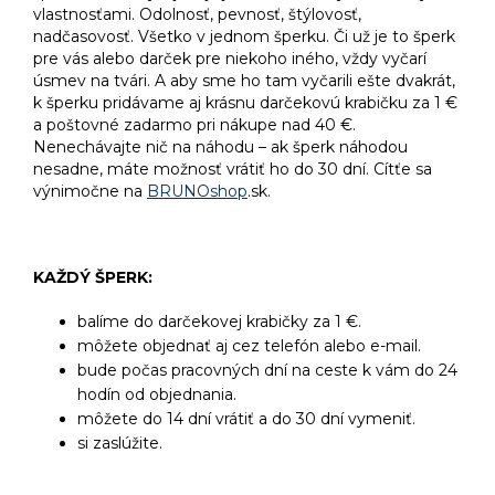
vlastnosťami. Odolnosť, pevnosť, štýlovosť,
nadčasovosť. Všetko v jednom šperku. Či už je to šperk
pre vás alebo darček pre niekoho iného, vždy vyčarí
úsmev na tvári. A aby sme ho tam vyčarili ešte dvakrát,
k šperku pridávame aj krásnu darčekovú krabičku za 1 €
a poštovné zadarmo pri nákupe nad 40 €.
Nenechávajte nič na náhodu – ak šperk náhodou
nesadne, máte možnosť vrátiť ho do 30 dní. Cítťe sa
výnimočne na
BRUNOshop
.sk.
KAŽDÝ ŠPERK:
balíme do darčekovej krabičky za 1 €.
môžete objednať aj cez telefón alebo e-mail.
bude počas pracovných dní na ceste k vám do 24
hodín od objednania.
môžete do 14 dní vrátiť a do 30 dní vymeniť.
si zaslúžite.