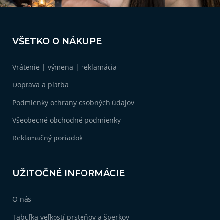
Z
á
VŠETKO O NÁKUPE
p
ä
Vrátenie | výmena | reklamácia
t
i
Doprava a platba
e
Podmienky ochrany osobných údajov
Všeobecné obchodné podmienky
Reklamačný poriadok
UŽITOČNÉ INFORMÁCIE
O nás
Tabuľka veľkostí prsteňov a šperkov