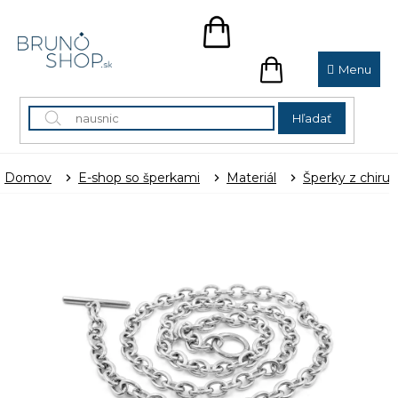
Prejsť
na
NÁKUPNÝ
obsah
KOŠÍK
NÁKUPNÝ
KOŠÍK
Hľadať
Domov
E-shop so šperkami
Materiál
Šperky z chirur