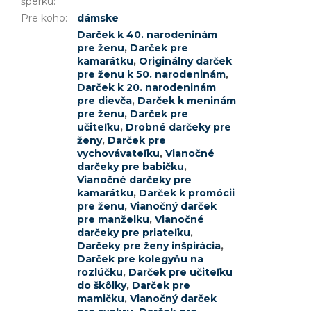
šperku
:
Pre koho
:
dámske
Darček k 40. narodeninám
pre ženu
,
Darček pre
kamarátku
,
Originálny darček
pre ženu k 50. narodeninám
,
Darček k 20. narodeninám
pre dievča
,
Darček k meninám
pre ženu
,
Darček pre
učiteľku
,
Drobné darčeky pre
ženy
,
Darček pre
vychovávateľku
,
Vianočné
darčeky pre babičku
,
Vianočné darčeky pre
kamarátku
,
Darček k promócii
pre ženu
,
Vianočný darček
pre manželku
,
Vianočné
darčeky pre priateľku
,
Darčeky pre ženy inšpirácia
,
Darček pre kolegyňu na
rozlúčku
,
Darček pre učiteľku
do škôlky
,
Darček pre
mamičku
,
Vianočný darček