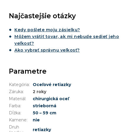
Najčastejšie otázky
Kedy pošlete moju zásielku?
Môžem vrátiť tovar, ak mi nebude sedieť jeho
veľkosť?
Ako vybrať správnu veľkosť?
Parametre
Kategória
:
Oceľové retiazky
Záruka
:
2 roky
Materiál
:
chirurgická oceľ
Farba
:
strieborná
Dĺžka
:
50 – 59 cm
Kamene
:
nie
Druh
retiazky