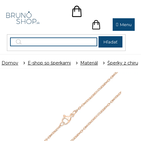
Prejsť
na
NÁKUPNÝ
obsah
KOŠÍK
NÁKUPNÝ
KOŠÍK
Hľadať
Domov
E-shop so šperkami
Materiál
Šperky z chirur