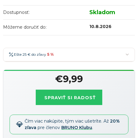
Skladom
Dostupnosť:
10.8.2026
Môžeme doručiť do:
Ešte 25 € do zľavy
5 %
25 €
-5 %
→
€9,99
36 €
-7 %
→
Jednotková
47 €
-10 %
→
Najobľúbenejšia
cena:
SPRAVIŤ SI RADOSŤ
58 €
-15 %
→
Zľavy je možné kombinovať
?
Čím viac nakúpite, tým viac ušetríte. Až
20%
zľava
pre členov
BRUNO Klubu
.