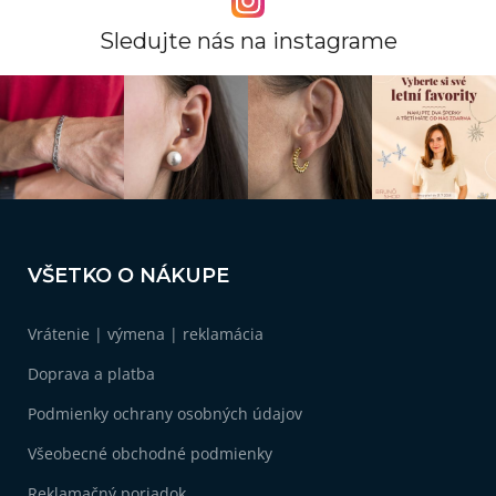
Sledujte nás na instagrame
Z
á
VŠETKO O NÁKUPE
p
ä
Vrátenie | výmena | reklamácia
t
i
Doprava a platba
e
Podmienky ochrany osobných údajov
Všeobecné obchodné podmienky
Reklamačný poriadok