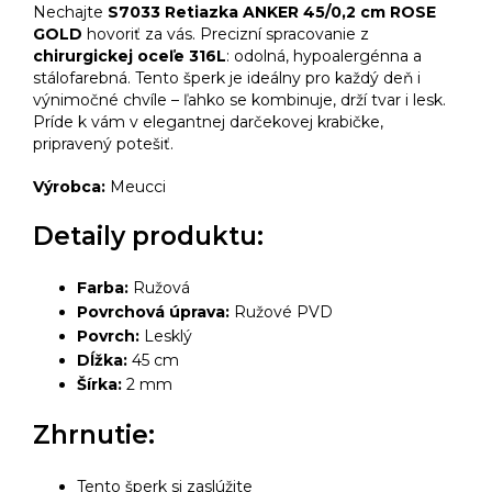
Nechajte
S7033 Retiazka ANKER 45/0,2 cm ROSE
GOLD
hovoriť za vás. Precizní spracovanie z
chirurgickej oceľe 316L
: odolná, hypoalergénna a
stálofarebná. Tento šperk je ideálny pro každý deň i
výnimočné chvíle – ľahko se kombinuje, drží tvar i lesk.
Príde k vám v elegantnej darčekovej krabičke,
pripravený potešiť.
Výrobca:
Meucci
Detaily produktu:
Farba:
Ružová
Povrchová úprava:
Ružové PVD
Povrch:
Lesklý
Dĺžka:
45 cm
Šírka:
2 mm
Zhrnutie:
Tento šperk si zaslúžite