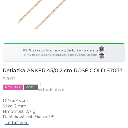
99 % zákazníkov hovorí, že fotky neklamú
a my to pri väčšine produktov dokazujeme videom
Retiazka ANKER 45/0,2 cm ROSE GOLD S7033
S7033
NOVINKA
OCEĽ
53 hodnotení
Dĺžka: 45 cm
Šírka: 2 mm
Hmotnosť: 2,7 g
Darčeková krabička za 1 €.
...čítať viac