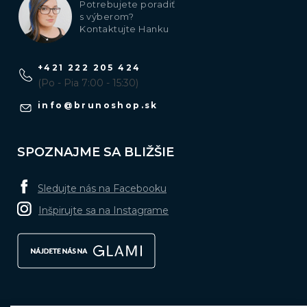
Potrebujete poradiť
s výberom?
Kontaktujte Hanku
+421 222 205 424
(Po - Pia 7:00 - 15:30)
info
@
brunoshop.sk
SPOZNAJME SA BLIŽŠIE
Sledujte nás na Facebooku
Inšpirujte sa na Instagrame