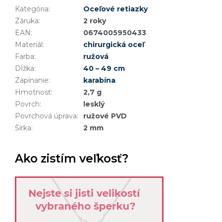
Kategória
:
Oceľové retiazky
Záruka
:
2 roky
EAN
:
0674005950433
Materiál
:
chirurgická oceľ
Farba
:
ružová
Dĺžka
:
40 – 49 cm
Zapínanie
:
karabína
Hmotnosť
:
2,7 g
Povrch
:
lesklý
Povrchová úprava
:
ružové PVD
Šírka
:
2 mm
Ako zistím veľkosť?