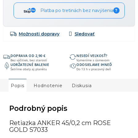
Platba po tretinách bez navýšenia
?
Možnosti dopravy
DOPRAVA OD 2,90 €
NESEDÍ VEĽKOSŤ?
Bez výčitiek, bez starostí
Vymeníme s úsmevom
UDRŽATEĽNÉ BALENIE
ODOSIELAME IHNEĎ
Šetríme obaly aj planétu
Do 13 h v pracovný deň
Popis
Hodnotenie
Diskusia
Podrobný popis
Retiazka ANKER 45/0,2 cm ROSE
GOLD S7033