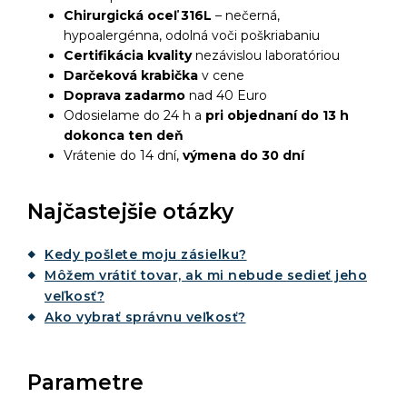
Chirurgická oceľ 316L
– nečerná,
hypoalergénna, odolná voči poškriabaniu
Certifikácia kvality
nezávislou laboratóriou
Darčeková krabička
v cene
Doprava zadarmo
nad 40 Euro
Odosielame do 24 h a
pri objednaní do 13 h
dokonca ten deň
Vrátenie do 14 dní,
výmena do 30 dní
Najčastejšie otázky
Kedy pošlete moju zásielku?
Môžem vrátiť tovar, ak mi nebude sedieť jeho
veľkosť?
Ako vybrať správnu veľkosť?
Parametre