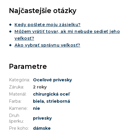
Najčastejšie otázky
Kedy pošlete moju zásielku?
Môžem vrátiť tovar, ak mi nebude sedieť jeho
veľkosť?
Ako vybrať správnu veľkosť?
Parametre
Kategória
:
Oceľové prívesky
Záruka
:
2 roky
Materiál
:
chirurgická oceľ
Farba
:
biela
,
strieborná
Kamene
:
nie
Druh
prívesky
šperku
:
Pre koho
:
dámske