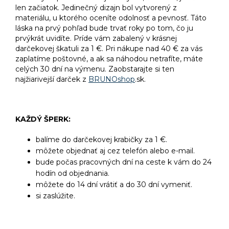
len začiatok. Jedinečný dizajn bol vytvorený z
materiálu, u ktorého oceníte odolnosť a pevnosť. Táto
láska na prvý pohľad bude trvať roky po tom, čo ju
prvýkrát uvidíte. Príde vám zabalený v krásnej
darčekovej škatuli za 1 €. Pri nákupe nad 40 € za vás
zaplatíme poštovné, a ak sa náhodou netrafíte, máte
celých 30 dní na výmenu. Zaobstarajte si ten
najžiarivejší darček z
BRUNOshop
.sk.
KAŽDÝ ŠPERK:
balíme do darčekovej krabičky za 1 €.
môžete objednať aj cez telefón alebo e-mail.
bude počas pracovných dní na ceste k vám do 24
hodín od objednania.
môžete do 14 dní vrátiť a do 30 dní vymeniť.
si zaslúžite.