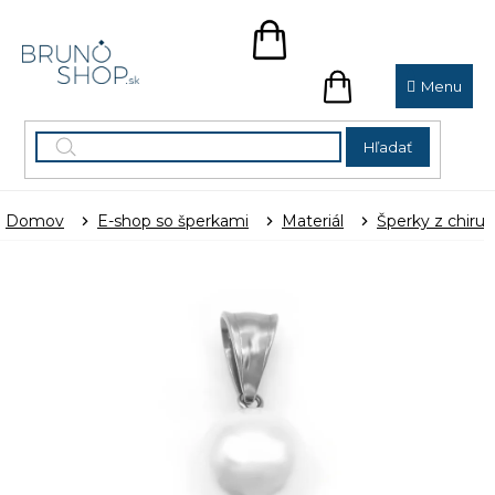
Prejsť
na
NÁKUPNÝ
obsah
KOŠÍK
NÁKUPNÝ
KOŠÍK
Hľadať
Domov
E-shop so šperkami
Materiál
Šperky z chirur