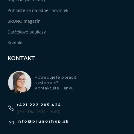
Prihláste sa na odber noviniek
BRUNO magazín
Darčekové poukazy
Kontakt
KONTAKT
Potrebujete poradiť
s výberom?
Kontaktujte Hanku
+421 222 205 424
(Po - Pia 7:00 - 15:30)
info
@
brunoshop.sk