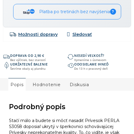
Platba po tretinách bez navýšenia
?
Možnosti dopravy
DOPRAVA OD 2,90 €
NESEDÍ VEĽKOSŤ?
Bez výčitiek, bez starostí
Vymeníme s úsmevom
UDRŽATEĽNÉ BALENIE
ODOSIELAME IHNEĎ
Šetríme obaly aj planétu
Do 13 h v pracovný deň
Popis
Hodnotenie
Diskusia
Podrobný popis
Stačí málo a budete si môcť nasadiť Prívesok PERLA
S3058 doposiaľ ukrytý v šperkovnici schovávajúcej
Prívesky neprekonateľnej kvality. To, čo vidíte, je však