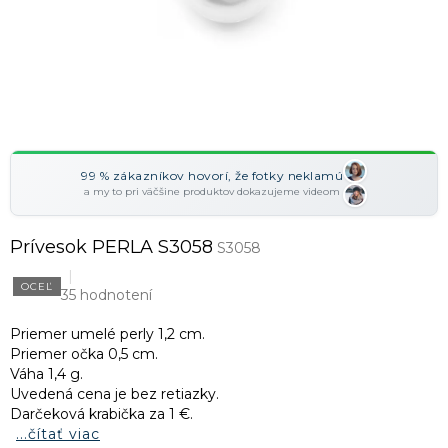
99 % zákazníkov hovorí, že fotky neklamú
a my to pri väčšine produktov dokazujeme videom
Prívesok PERLA S3058
S3058
OCEĽ
35 hodnotení
Priemer umelé perly 1,2 cm.
Priemer očka 0,5 cm.
Váha 1,4 g.
Uvedená cena je bez retiazky.
Darčeková krabička za 1 €.
...čítať viac