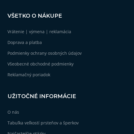
Z
á
VŠETKO O NÁKUPE
p
ä
Vrátenie | výmena | reklamácia
t
i
Doprava a platba
e
Podmienky ochrany osobných údajov
Všeobecné obchodné podmienky
Reklamačný poriadok
UŽITOČNÉ INFORMÁCIE
O nás
Tabuľka veľkostí prsteňov a šperkov
Najčastejšie otázky