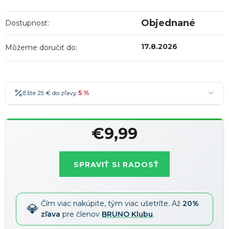
Objednané
Dostupnosť:
17.8.2026
Môžeme doručiť do:
Ešte 25 € do zľavy
5 %
25 €
-5 %
→
€9,99
36 €
-7 %
→
Jednotková
47 €
-10 %
→
Najobľúbenejšia
cena:
SPRAVIŤ SI RADOSŤ
58 €
-15 %
→
Zľavy je možné kombinovať
?
Čím viac nakúpite, tým viac ušetríte. Až
20%
zľava
pre členov
BRUNO Klubu
.