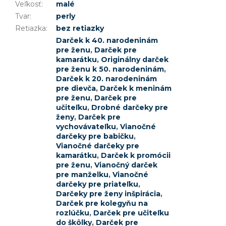
Veľkosť
:
malé
Tvar
:
perly
Retiazka
:
bez retiazky
Darček k 40. narodeninám
pre ženu
,
Darček pre
kamarátku
,
Originálny darček
pre ženu k 50. narodeninám
,
Darček k 20. narodeninám
pre dievča
,
Darček k meninám
pre ženu
,
Darček pre
učiteľku
,
Drobné darčeky pre
ženy
,
Darček pre
vychovávateľku
,
Vianočné
darčeky pre babičku
,
Vianočné darčeky pre
kamarátku
,
Darček k promócii
pre ženu
,
Vianočný darček
pre manželku
,
Vianočné
darčeky pre priateľku
,
Darčeky pre ženy inšpirácia
,
Darček pre kolegyňu na
rozlúčku
,
Darček pre učiteľku
do škôlky
,
Darček pre