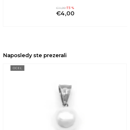
€14,99
-73 %
€4,00
Naposledy ste prezerali
OCEĽ