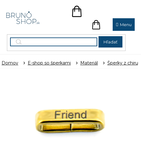
Prejsť
na
NÁKUPNÝ
obsah
KOŠÍK
NÁKUPNÝ
KOŠÍK
Hľadať
Domov
E-shop so šperkami
Materiál
Šperky z chirur