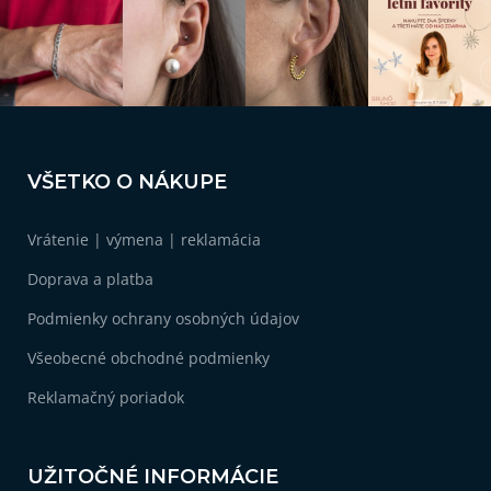
Z
á
VŠETKO O NÁKUPE
p
ä
Vrátenie | výmena | reklamácia
t
i
Doprava a platba
e
Podmienky ochrany osobných údajov
Všeobecné obchodné podmienky
Reklamačný poriadok
UŽITOČNÉ INFORMÁCIE