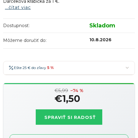
Darčeková krabička za 1 €.
...čítať viac
Skladom
Dostupnosť:
10.8.2026
Môžeme doručiť do:
Ešte 25 € do zľavy
5 %
25 €
-5 %
→
€5,99
36 €
-7 %
–74 %
→
€1,50
47 €
-10 %
→
Najobľúbenejšia
Jednotková
58 €
-15 %
→
cena:
SPRAVIŤ SI RADOSŤ
Zľavy je možné kombinovať
?