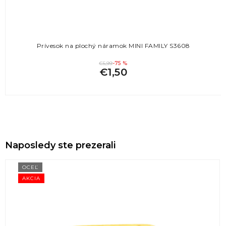
Prívesok na plochý náramok MINI FAMILY S3608
€5,99
-75 %
€1,50
Naposledy ste prezerali
OCEĽ
AKCIA