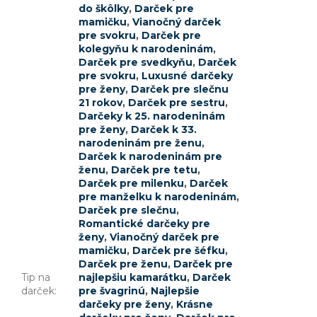
do škôlky
,
Darček pre
mamičku
,
Vianočný darček
pre svokru
,
Darček pre
kolegyňu k narodeninám
,
Darček pre svedkyňu
,
Darček
pre svokru
,
Luxusné darčeky
pre ženy
,
Darček pre slečnu
21 rokov
,
Darček pre sestru
,
Darčeky k 25. narodeninám
pre ženy
,
Darček k 33.
narodeninám pre ženu
,
Darček k narodeninám pre
ženu
,
Darček pre tetu
,
Darček pre milenku
,
Darček
pre manželku k narodeninám
,
Darček pre slečnu
,
Romantické darčeky pre
ženy
,
Vianočný darček pre
mamičku
,
Darček pre šéfku
,
Darček pre ženu
,
Darček pre
Tip na
najlepšiu kamarátku
,
Darček
darček
:
pre švagrinú
,
Najlepšie
darčeky pre ženy
,
Krásne