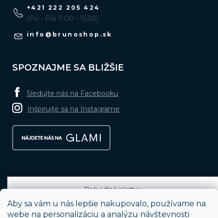
+421 222 205 424
(Po - Pia 7:00 - 15:30)
info
@
brunoshop.sk
SPOZNAJME SA BLIŽŠIE
Sledujte nás na Facebooku
Inšpirujte sa na Instagrame
Pohodlná platba:
Aby sa vám u nás lepšie nakupovalo, používame na
webe na personalizáciu a analýzu návštevnosti