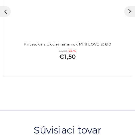
Prívesok na plochý náramok MINI LOVE S3610
€5,99
–74 %
€1,50
Súvisiaci tovar