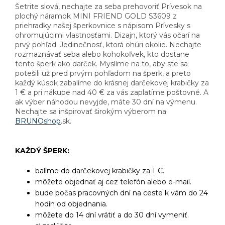
Šetrite slová, nechajte za seba prehovoriť Prívesok na
plochý náramok MINI FRIEND GOLD S3609 z
priehradky našej šperkovnice s nápisom Prívesky s
ohromujúcimi vlastnosťami. Dizajn, ktorý vás očarí na
prvý pohľad. Jedinečnosť, ktorá ohúri okolie. Nechajte
rozmaznávať seba alebo kohokoľvek, kto dostane
tento šperk ako darček. Myslíme na to, aby ste sa
potešili už pred prvým pohľadom na šperk, a preto
každý kúsok zabalíme do krásnej darčekovej krabičky za
1 € a pri nákupe nad 40 € za vás zaplatíme poštovné. A
ak výber náhodou nevyjde, máte 30 dní na výmenu.
Nechajte sa inšpirovať širokým výberom na
BRUNOshop
.sk.
KAŽDÝ ŠPERK:
balíme do darčekovej krabičky za 1 €.
môžete objednať aj cez telefón alebo e-mail.
bude počas pracovných dní na ceste k vám do 24
hodín od objednania.
môžete do 14 dní vrátiť a do 30 dní vymeniť.