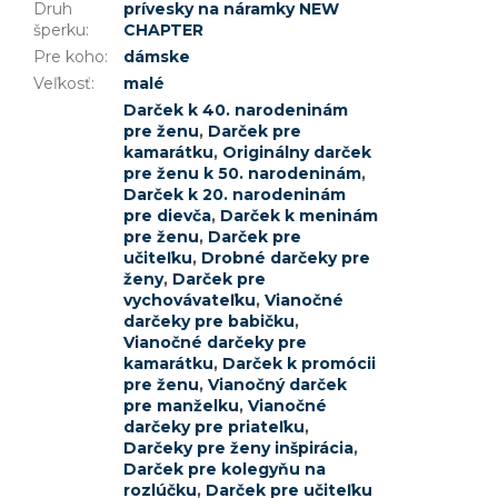
Druh
prívesky na náramky NEW
šperku
:
CHAPTER
Pre koho
:
dámske
Veľkosť
:
malé
Darček k 40. narodeninám
pre ženu
,
Darček pre
kamarátku
,
Originálny darček
pre ženu k 50. narodeninám
,
Darček k 20. narodeninám
pre dievča
,
Darček k meninám
pre ženu
,
Darček pre
učiteľku
,
Drobné darčeky pre
ženy
,
Darček pre
vychovávateľku
,
Vianočné
darčeky pre babičku
,
Vianočné darčeky pre
kamarátku
,
Darček k promócii
pre ženu
,
Vianočný darček
pre manželku
,
Vianočné
darčeky pre priateľku
,
Darčeky pre ženy inšpirácia
,
Darček pre kolegyňu na
rozlúčku
,
Darček pre učiteľku