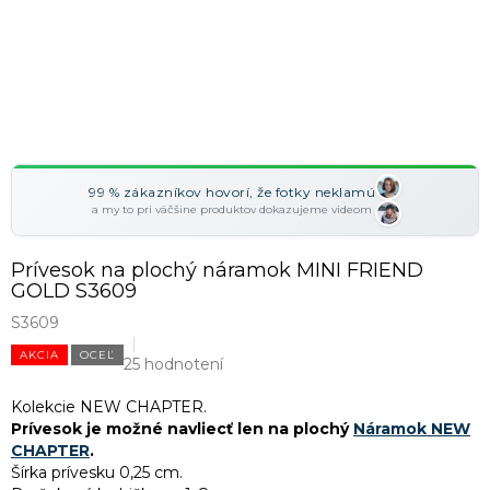
99 % zákazníkov hovorí, že fotky neklamú
a my to pri väčšine produktov dokazujeme videom
Prívesok na plochý náramok MINI FRIEND
GOLD S3609
S3609
AKCIA
OCEĽ
25 hodnotení
Kolekcie NEW CHAPTER.
Prívesok je možné navliecť len na plochý
Náramok NEW
CHAPTER
.
Šírka prívesku 0,25 cm.