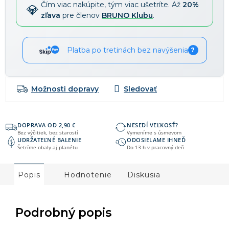
Čím viac nakúpite, tým viac ušetríte. Až
20%
zľava
pre členov
BRUNO Klubu
.
Platba po tretinách bez navýšenia
?
Možnosti dopravy
DOPRAVA OD 2,90 €
NESEDÍ VEĽKOSŤ?
Bez výčitiek, bez starostí
Vymeníme s úsmevom
UDRŽATEĽNÉ BALENIE
ODOSIELAME IHNEĎ
Šetríme obaly aj planétu
Do 13 h v pracovný deň
Popis
Hodnotenie
Diskusia
Podrobný popis