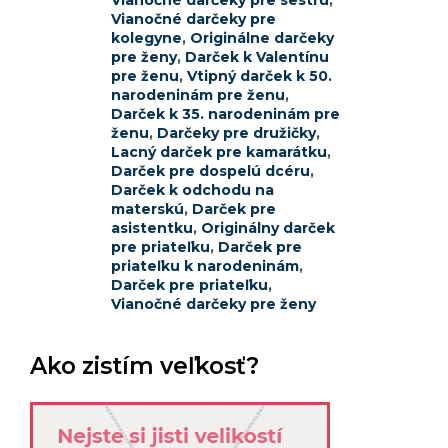
Vianočné darčeky pre sestru
,
Vianočné darčeky pre
kolegyne
,
Originálne darčeky
pre ženy
,
Darček k Valentínu
pre ženu
,
Vtipný darček k 50.
narodeninám pre ženu
,
Darček k 35. narodeninám pre
ženu
,
Darčeky pre družičky
,
Lacný darček pre kamarátku
,
Darček pre dospelú dcéru
,
Darček k odchodu na
materskú
,
Darček pre
asistentku
,
Originálny darček
pre priateľku
,
Darček pre
priateľku k narodeninám
,
Darček pre priateľku
,
Vianočné darčeky pre ženy
Ako zistím veľkosť?