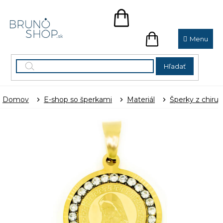
Prejsť
na
NÁKUPNÝ
obsah
KOŠÍK
NÁKUPNÝ
KOŠÍK
Hľadať
Domov
E-shop so šperkami
Materiál
Šperky z chirur