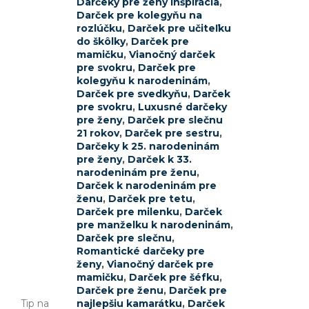
Darčeky pre ženy inšpirácia
,
Darček pre kolegyňu na
rozlúčku
,
Darček pre učiteľku
do škôlky
,
Darček pre
mamičku
,
Vianočný darček
pre svokru
,
Darček pre
kolegyňu k narodeninám
,
Darček pre svedkyňu
,
Darček
pre svokru
,
Luxusné darčeky
pre ženy
,
Darček pre slečnu
21 rokov
,
Darček pre sestru
,
Darčeky k 25. narodeninám
pre ženy
,
Darček k 33.
narodeninám pre ženu
,
Darček k narodeninám pre
ženu
,
Darček pre tetu
,
Darček pre milenku
,
Darček
pre manželku k narodeninám
,
Darček pre slečnu
,
Romantické darčeky pre
ženy
,
Vianočný darček pre
mamičku
,
Darček pre šéfku
,
Darček pre ženu
,
Darček pre
Tip na
najlepšiu kamarátku
,
Darček