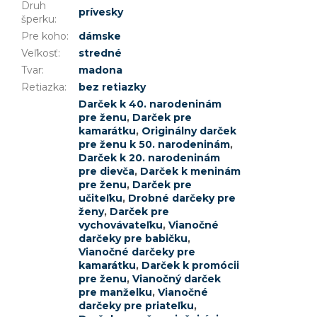
Druh
prívesky
šperku
:
Pre koho
:
dámske
Veľkosť
:
stredné
Tvar
:
madona
Retiazka
:
bez retiazky
Darček k 40. narodeninám
pre ženu
,
Darček pre
kamarátku
,
Originálny darček
pre ženu k 50. narodeninám
,
Darček k 20. narodeninám
pre dievča
,
Darček k meninám
pre ženu
,
Darček pre
učiteľku
,
Drobné darčeky pre
ženy
,
Darček pre
vychovávateľku
,
Vianočné
darčeky pre babičku
,
Vianočné darčeky pre
kamarátku
,
Darček k promócii
pre ženu
,
Vianočný darček
pre manželku
,
Vianočné
darčeky pre priateľku
,