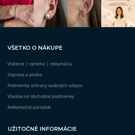
Z
á
VŠETKO O NÁKUPE
p
ä
Vrátenie | výmena | reklamácia
t
i
Doprava a platba
e
Podmienky ochrany osobných údajov
Všeobecné obchodné podmienky
Reklamačný poriadok
UŽITOČNÉ INFORMÁCIE