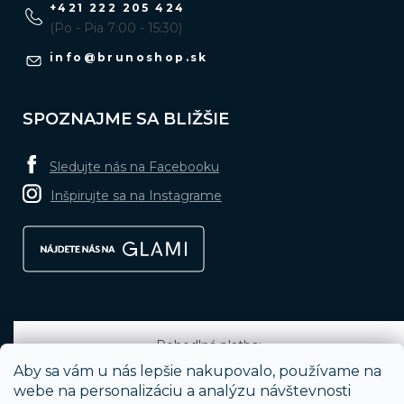
+421 222 205 424
(Po - Pia 7:00 - 15:30)
info
@
brunoshop.sk
SPOZNAJME SA BLIŽŠIE
Sledujte nás na Facebooku
Inšpirujte sa na Instagrame
Pohodlná platba:
Aby sa vám u nás lepšie nakupovalo, používame na
webe na personalizáciu a analýzu návštevnosti