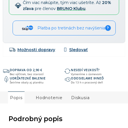
Čím viac nakúpite, tým viac ušetríte. Až
20%
zľava
pre členov
BRUNO Klubu
.
Platba po tretinách bez navýšenia
?
Možnosti dopravy
DOPRAVA OD 2,90 €
NESEDÍ VEĽKOSŤ?
Bez výčitiek, bez starostí
Vymeníme s úsmevom
UDRŽATEĽNÉ BALENIE
ODOSIELAME IHNEĎ
Šetríme obaly aj planétu
Do 13 h v pracovný deň
Popis
Hodnotenie
Diskusia
Podrobný popis