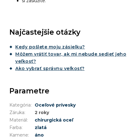
si zaslúžite.
Najčastejšie otázky
Kedy pošlete moju zásielku?
Môžem vrátiť tovar, ak mi nebude sedieť jeho
veľkosť?
Ako vybrať správnu veľkosť?
Parametre
Kategória
:
Oceľové prívesky
Záruka
:
2 roky
Materiál
:
chirurgická oceľ
Farba
:
zlatá
Kamene
:
áno