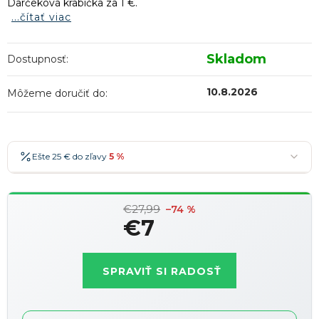
Darčeková krabička za 1 €.
...čítať viac
Skladom
Dostupnosť:
10.8.2026
Môžeme doručiť do:
Ešte 25 € do zľavy
5 %
25 €
-5 %
→
€27,99
36 €
-7 %
–74 %
→
€7
47 €
-10 %
→
Najobľúbenejšia
Jednotková
58 €
-15 %
→
cena:
SPRAVIŤ SI RADOSŤ
Zľavy je možné kombinovať
?