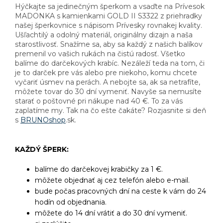
Hýčkajte sa jedinečným šperkom a vsaďte na Prívesok
MADONKA s kamienkami GOLD II S3322 z priehradky
našej šperkovnice s nápisom Prívesky rovnakej kvality.
Ušľachtilý a odolný materiál, originálny dizajn a naša
starostlivosť. Snažíme sa, aby sa každý z našich balíkov
premenil vo vašich rukách na čistú radosť. Všetko
balíme do darčekových krabíc. Nezáleží teda na tom, či
je to darček pre vás alebo pre niekoho, komu chcete
vyčariť úsmev na perách. A nebojte sa, ak sa netrafíte,
môžete tovar do 30 dní vymeniť. Navyše sa nemusíte
starať o poštovné pri nákupe nad 40 €. To za vás
zaplatíme my. Tak na čo ešte čakáte? Rozjasnite si deň
s
BRUNOshop
.sk.
KAŽDÝ ŠPERK:
balíme do darčekovej krabičky za 1 €.
môžete objednať aj cez telefón alebo e-mail.
bude počas pracovných dní na ceste k vám do 24
hodín od objednania.
môžete do 14 dní vrátiť a do 30 dní vymeniť.