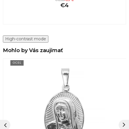
€12,99
–69 %
€4
High-contrast mode
Mohlo by Vás zaujímať
OCEĽ