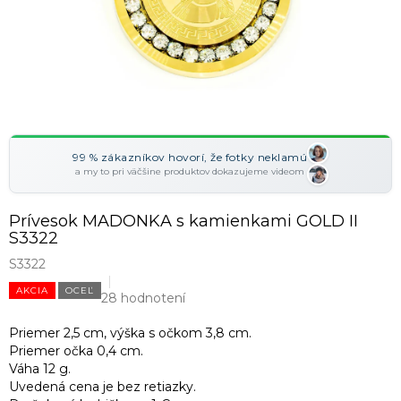
99 % zákazníkov hovorí, že fotky neklamú
a my to pri väčšine produktov dokazujeme videom
Prívesok MADONKA s kamienkami GOLD II
S3322
S3322
AKCIA
OCEĽ
28 hodnotení
Priemer 2,5 cm, výška s očkom 3,8 cm.
Priemer očka 0,4 cm.
Váha 12 g.
Uvedená cena je bez retiazky.