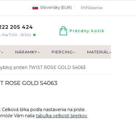
Slovensky (EUR)
Prihlásenie
222 205 424
Prázdny košík
NÁKUPNÝ
- Pia 7:00 - 15:30)
KOŠÍK
Y
NÁRAMKY
PIERCING
MATERIÁL
DARČ
yblivý prsteň TWIST ROSE GOLD S4063
IST ROSE GOLD S4063
 Celková šírka podľa nastavenia na prste.
Pomôže Vám naša
tabuľka veľkostí šperkov
.