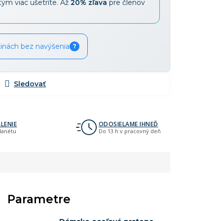
tým viac ušetríte. Až
20% zľava
pre členov
tinách bez navýšenia
?
LENIE
ODOSIELAME IHNEĎ
planétu
Do 13 h v pracovný deň
Parametre