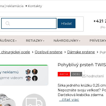
na | reklamácia
Kontakty
+421 
Hľadať
(Po 
ÁUŠNICE
RETIAZKY
NÁHRDELNÍKY
PRÍVESK
 chirurgickej ocele
Oceľové prstene
Dámske prstene
Poh
Pohyblivý prsteň TW
ky neklamú
AKCIA
OCEĽ
25 hodnotení
zujeme videom
Šírka jedného krúžku 0,25 cm.
Nepoznáte svoju veľkosť? 
Darčeková krabička zdarma.
Z
...čítať viac