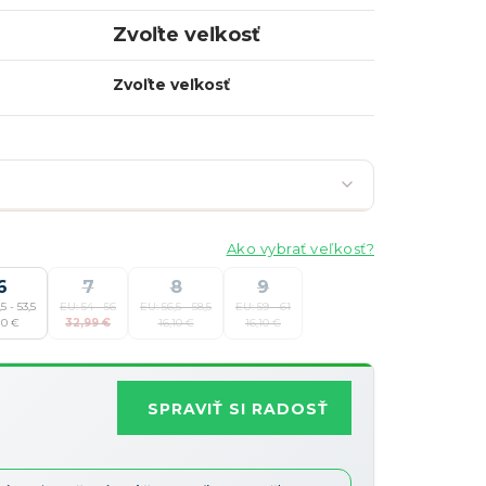
Zvoľte veľkosť
Zvoľte veľkosť
Ako vybrať veľkosť?
6
7
8
9
5 - 53,5
EU: 54 - 56
EU: 56,5 - 58,5
EU: 59 - 61
Najobľúbenejšia
10 €
32,99 €
16,10 €
16,10 €
Zľavy je možné kombinovať
?
SPRAVIŤ SI RADOSŤ