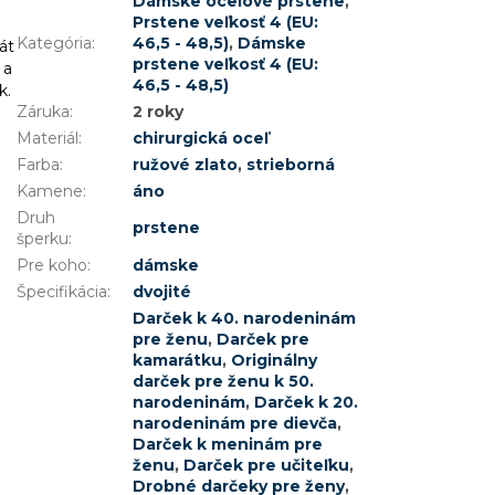
Dámske oceľové prstene
,
Prstene veľkosť 4 (EU:
Kategória
:
46,5 - 48,5)
,
Dámske
át
prstene veľkosť 4 (EU:
 a
46,5 - 48,5)
k.
Záruka
:
2 roky
Materiál
:
chirurgická oceľ
Farba
:
ružové zlato
,
strieborná
Kamene
:
áno
Druh
prstene
šperku
:
Pre koho
:
dámske
Špecifikácia
:
dvojité
Darček k 40. narodeninám
pre ženu
,
Darček pre
kamarátku
,
Originálny
darček pre ženu k 50.
narodeninám
,
Darček k 20.
narodeninám pre dievča
,
Darček k meninám pre
ženu
,
Darček pre učiteľku
,
Drobné darčeky pre ženy
,