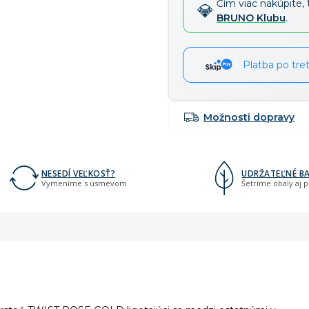
Čím viac nakúpite, 
BRUNO Klubu
.
Platba po tre
Možnosti dopravy
NESEDÍ VEĽKOSŤ?
UDRŽATEĽNÉ BA
Vymeníme s úsmevom
Šetríme obaly aj 