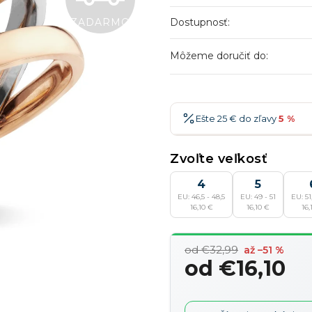
A
ZADARMO
Dostupnosť:
Môžeme doručiť do:
D
A
Ešte 25 € do zľavy
5 %
25 €
-5 %
→
Zvoľte veľkosť
R
36 €
-7 %
→
4
5
EU: 46,5 - 48,5
EU: 49 - 51
EU: 51,
47 €
-10 %
→
16,10 €
16,10 €
16,
M
58 €
-15 %
→
od €32,99
až –51 %
od
€16,10
O
Jednotková
cena: