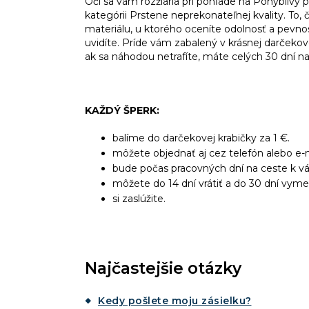
Oči sa vám rozžiaria pri pohľade na Pohybliv
kategórii Prstene neprekonateľnej kvality. To, č
materiálu, u ktorého oceníte odolnosť a pevnos
uvidíte. Príde vám zabalený v krásnej darčekov
ak sa náhodou netrafíte, máte celých 30 dní na
KAŽDÝ ŠPERK:
balíme do darčekovej krabičky za 1 €.
môžete objednať aj cez telefón alebo e-m
bude počas pracovných dní na ceste k v
môžete do 14 dní vrátiť a do 30 dní vyme
si zaslúžite.
Najčastejšie otázky
Kedy pošlete moju zásielku?