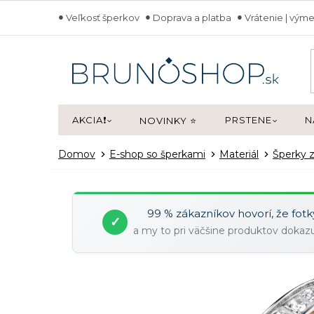
Prejsť
Veľkosť šperkov
Doprava a platba
Vrátenie | výme
na
obsah
AKCIA❗
PRSTENE
N
NOVINKY ⭐
Domov
E-shop so šperkami
Materiál
Šperky z
99 % zákazníkov hovorí, že fot
✓
a my to pri väčšine produktov doka