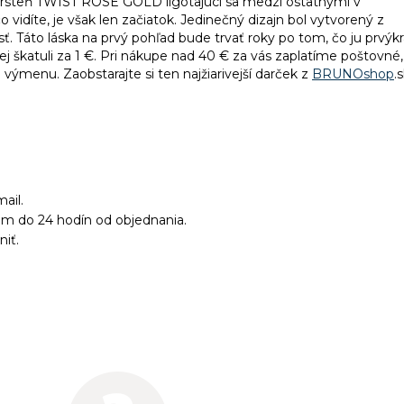
ý prsteň TWIST ROSE GOLD ligotajúci sa medzi ostatnými v
o vidíte, je však len začiatok. Jedinečný dizajn bol vytvorený z
ť. Táto láska na prvý pohľad bude trvať roky po tom, čo ju prvýkr
ej škatuli za 1 €. Pri nákupe nad 40 € za vás zaplatíme poštovné,
 výmenu. Zaobstarajte si ten najžiarivejší darček z
BRUNOshop
.s
ail.
ám do 24 hodín od objednania.
niť.