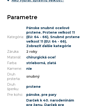
Ako vybrať správnu veľkosť?
Parametre
Pánske snubné oceľové
prstene
,
Prstene veľkosť 11
Kategória
:
(EU: 64 - 66)
,
Snubné prstene
veľkosť 11 (EU: 64 - 66)
,
Zobraziť ďalšie kategórie
Záruka
:
2 roky
Materiál
:
chirurgická oceľ
Farba
:
strieborná
,
zlatá
Kamene
:
nie
Druh
snubný
prsteňa
:
Druh
prstene
šperku
:
Pre koho
:
pánske
,
pre pary
Darček k 40. narodeninám
pre ženu
,
Darček pre