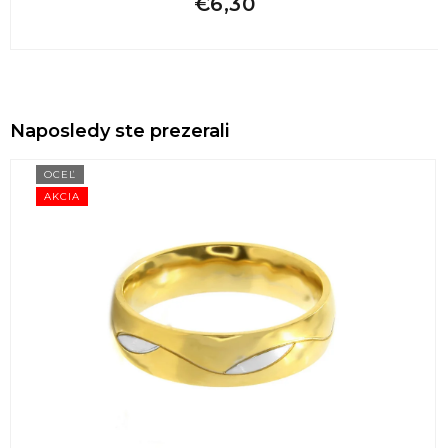
€6,30
Naposledy ste prezerali
OCEĽ
AKCIA