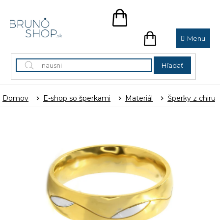
Prejsť
na
NÁKUPNÝ
obsah
KOŠÍK
NÁKUPNÝ
KOŠÍK
Hľadať
Domov
E-shop so šperkami
Materiál
Šperky z chirur