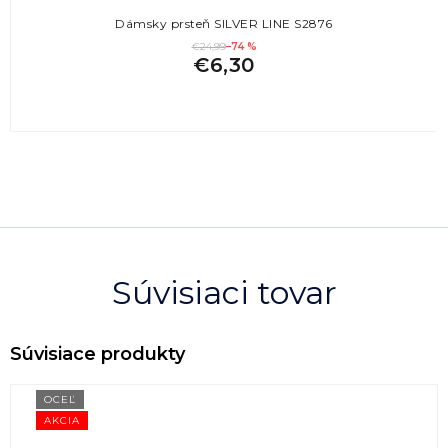
Dámsky prsteň SILVER LINE S2876
€24,99
–74 %
€6,30
Súvisiaci tovar
OCEĽ
AKCIA