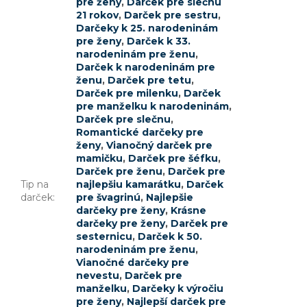
pre ženy
,
Darček pre slečnu
21 rokov
,
Darček pre sestru
,
Darčeky k 25. narodeninám
pre ženy
,
Darček k 33.
narodeninám pre ženu
,
Darček k narodeninám pre
ženu
,
Darček pre tetu
,
Darček pre milenku
,
Darček
pre manželku k narodeninám
,
Darček pre slečnu
,
Romantické darčeky pre
ženy
,
Vianočný darček pre
mamičku
,
Darček pre šéfku
,
Darček pre ženu
,
Darček pre
Tip na
najlepšiu kamarátku
,
Darček
darček
:
pre švagrinú
,
Najlepšie
darčeky pre ženy
,
Krásne
darčeky pre ženy
,
Darček pre
sesternicu
,
Darček k 50.
narodeninám pre ženu
,
Vianočné darčeky pre
nevestu
,
Darček pre
manželku
,
Darčeky k výročiu
pre ženy
,
Najlepší darček pre