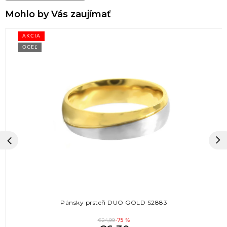
Mohlo by Vás zaujímať
AKCIA
OCEĽ
Pánsky prsteň DUO GOLD S2883
€24,99
-75 %