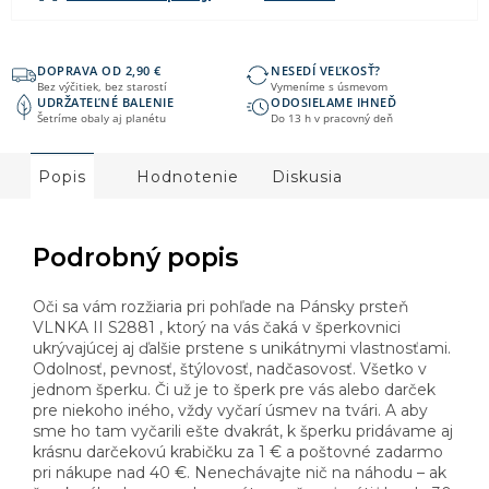
DOPRAVA OD 2,90 €
NESEDÍ VEĽKOSŤ?
Bez výčitiek, bez starostí
Vymeníme s úsmevom
UDRŽATEĽNÉ BALENIE
ODOSIELAME IHNEĎ
Šetríme obaly aj planétu
Do 13 h v pracovný deň
Popis
Hodnotenie
Diskusia
Podrobný popis
Oči sa vám rozžiaria pri pohľade na Pánsky prsteň
VLNKA II S2881 , ktorý na vás čaká v šperkovnici
ukrývajúcej aj ďalšie prstene s unikátnymi vlastnosťami.
Odolnosť, pevnosť, štýlovosť, nadčasovosť. Všetko v
jednom šperku. Či už je to šperk pre vás alebo darček
pre niekoho iného, vždy vyčarí úsmev na tvári. A aby
sme ho tam vyčarili ešte dvakrát, k šperku pridávame aj
krásnu darčekovú krabičku za 1 € a poštovné zadarmo
pri nákupe nad 40 €. Nenechávajte nič na náhodu – ak