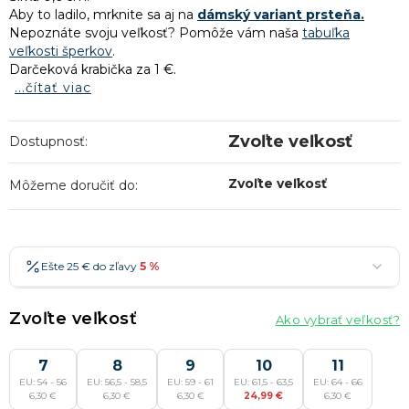
Aby to ladilo, mrknite sa aj na
dámský variant prsteňa.
Nepoznáte svoju veľkosť? Pomôže vám naša
tabuľka
veľkosti šperkov
.
Darčeková krabička za 1 €.
...čítať viac
Zvoľte veľkosť
Dostupnosť:
Zvoľte veľkosť
Môžeme doručiť do:
Ešte 25 € do zľavy
5 %
25 €
-5 %
→
Zvoľte veľkosť
Ako vybrať veľkosť?
36 €
-7 %
→
47 €
7
-10 %
8
9
10
11
→
Najobľúbenejšia
EU: 54 - 56
EU: 56,5 - 58,5
EU: 59 - 61
EU: 61,5 - 63,5
EU: 64 - 66
58 €
-15 %
→
6,30 €
6,30 €
6,30 €
24,99 €
6,30 €