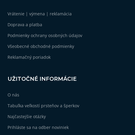
p
ä
Vrátenie | výmena | reklamácia
t
i
Doprava a platba
e
Podmienky ochrany osobných údajov
Všeobecné obchodné podmienky
Reklamačný poriadok
UŽITOČNÉ INFORMÁCIE
O nás
Tabuľka veľkostí prsteňov a šperkov
Najčastejšie otázky
Prihláste sa na odber noviniek