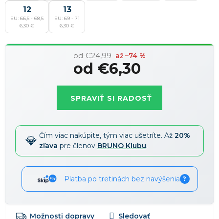
12
13
Zľavy je možné kombinovať
?
EU: 66,5 - 68,5
EU: 69 - 71
6,30 €
6,30 €
od €24,99
až –74 %
od
€6,30
Jednotková
cena:
SPRAVIŤ SI RADOSŤ
Čím viac nakúpite, tým viac ušetríte. Až
20%
zľava
pre členov
BRUNO Klubu
.
Platba po tretinách bez navýšenia
?
Možnosti dopravy