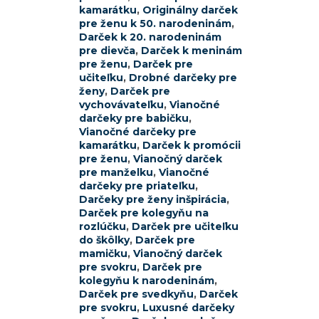
kamarátku
,
Originálny darček
pre ženu k 50. narodeninám
,
Darček k 20. narodeninám
pre dievča
,
Darček k meninám
pre ženu
,
Darček pre
učiteľku
,
Drobné darčeky pre
ženy
,
Darček pre
vychovávateľku
,
Vianočné
darčeky pre babičku
,
Vianočné darčeky pre
kamarátku
,
Darček k promócii
pre ženu
,
Vianočný darček
pre manželku
,
Vianočné
darčeky pre priateľku
,
Darčeky pre ženy inšpirácia
,
Darček pre kolegyňu na
rozlúčku
,
Darček pre učiteľku
do škôlky
,
Darček pre
mamičku
,
Vianočný darček
pre svokru
,
Darček pre
kolegyňu k narodeninám
,
Darček pre svedkyňu
,
Darček
pre svokru
,
Luxusné darčeky