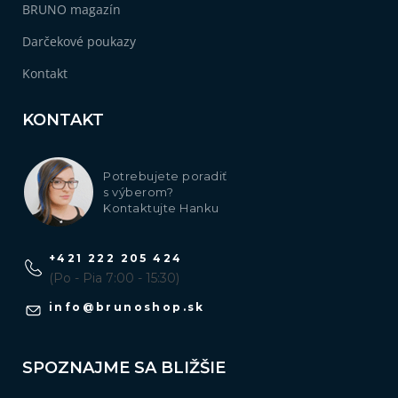
BRUNO magazín
Darčekové poukazy
Kontakt
KONTAKT
Potrebujete poradiť
s výberom?
Kontaktujte Hanku
+421 222 205 424
(Po - Pia 7:00 - 15:30)
info
@
brunoshop.sk
SPOZNAJME SA BLIŽŠIE