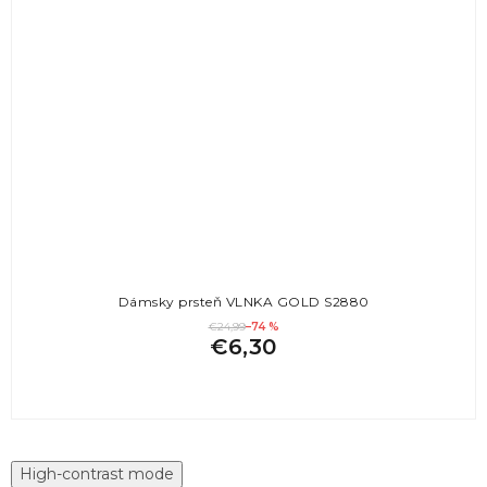
Dámsky prsteň VLNKA GOLD S2880
€24,99
–74 %
€6,30
High-contrast mode