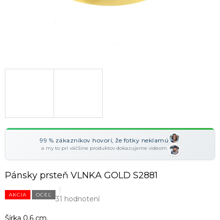
99 % zákazníkov hovorí, že fotky neklamú
a my to pri väčšine produktov dokazujeme videom
Pánsky prsteň VLNKA GOLD S2881
AKCIA
OCEĽ
31 hodnotení
Šírka 0,6 cm.