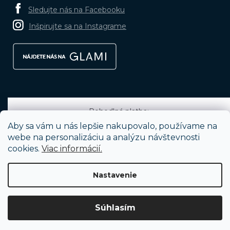
Sledujte nás na Facebooku
Inšpirujte sa na Instagrame
Pohodlná platba:
Aby sa vám u nás lepšie nakupovalo, používame na
webe na personalizáciu a analýzu návštevnosti
cookies.
Viac informácií.
Obľúbené spôsoby dopravy:
Nastavenie
Vytvoril Shoptet
Súhlasím
Copyright 2026
BRUNOshop.sk
. Všetky práva vyhradené.
Upraviť
nastavenie cookies