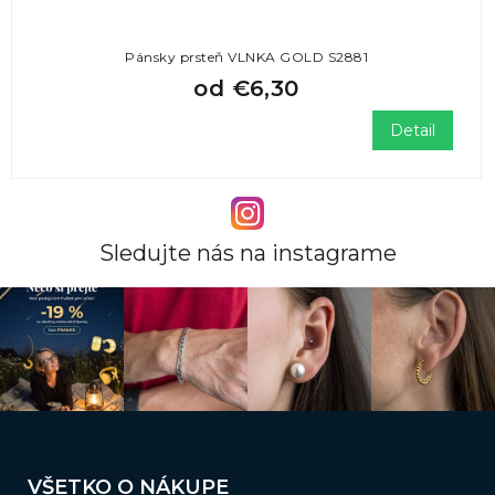
Pánsky prsteň VLNKA GOLD S2881
od
€6,30
Detail
Sledujte nás na instagrame
Z
á
VŠETKO O NÁKUPE