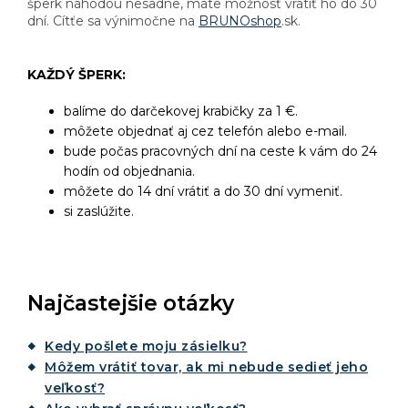
šperk náhodou nesadne, máte možnosť vrátiť ho do 30
dní. Cítťe sa výnimočne na
BRUNOshop
.sk.
KAŽDÝ ŠPERK:
balíme do darčekovej krabičky za 1 €.
môžete objednať aj cez telefón alebo e-mail.
bude počas pracovných dní na ceste k vám do 24
hodín od objednania.
môžete do 14 dní vrátiť a do 30 dní vymeniť.
si zaslúžite.
Najčastejšie otázky
Kedy pošlete moju zásielku?
Môžem vrátiť tovar, ak mi nebude sedieť jeho
veľkosť?