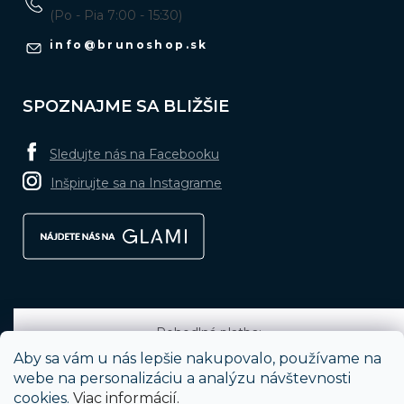
(Po - Pia 7:00 - 15:30)
info
@
brunoshop.sk
SPOZNAJME SA BLIŽŠIE
Sledujte nás na Facebooku
Inšpirujte sa na Instagrame
Pohodlná platba:
Aby sa vám u nás lepšie nakupovalo, používame na
webe na personalizáciu a analýzu návštevnosti
cookies.
Viac informácií.