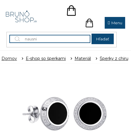
Prejsť
na
NÁKUPNÝ
obsah
KOŠÍK
NÁKUPNÝ
KOŠÍK
Hľadať
Domov
E-shop so šperkami
Materiál
Šperky z chirur