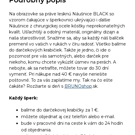
Podrobný popis
Na obrazovke sa práve lesknú Náušnice BLACK so
vzorom čakajúce v šperkovnici ukrývajúci i ďalšie
Náušnice z chirurgickej ocele kôstky neprekonateľných
kvalít. Ušľachtilý a odolný materiál, originálny dizajn a
naša starostlivosť. Snažíme sa, aby sa každý náš balíček
premenil vo vašich v rukách v číru radosť. Všetko balíme
do darčekových krabičiek. Takže je jedno, či ide o
pozornosť pre vás samotných, alebo darček pre
niekoho, komu chcete vykúzliť úsmev na perách. A
nebojte, ak sa netrafíte, môžete tovar do 30 dní
vymeniť. Pri nákupe nad 40 € navyše neriešite
poštovné. To za vás zaplatíme my. Tak na čo ešte
čakáte? Rozžiarte si deň s
BRUNOshop
.sk.
Každý šperk:
balíme do darčekovej krabičky za 1 €.
môžete objednať aj cez telefón alebo e-mail.
bude v pracovné dni na ceste k vám do 24 hodín
od objednania.