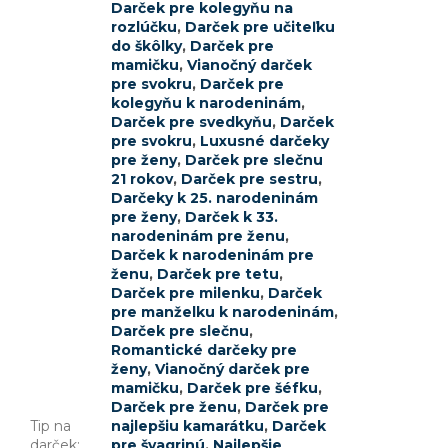
Darček pre kolegyňu na
rozlúčku
,
Darček pre učiteľku
do škôlky
,
Darček pre
mamičku
,
Vianočný darček
pre svokru
,
Darček pre
kolegyňu k narodeninám
,
Darček pre svedkyňu
,
Darček
pre svokru
,
Luxusné darčeky
pre ženy
,
Darček pre slečnu
21 rokov
,
Darček pre sestru
,
Darčeky k 25. narodeninám
pre ženy
,
Darček k 33.
narodeninám pre ženu
,
Darček k narodeninám pre
ženu
,
Darček pre tetu
,
Darček pre milenku
,
Darček
pre manželku k narodeninám
,
Darček pre slečnu
,
Romantické darčeky pre
ženy
,
Vianočný darček pre
mamičku
,
Darček pre šéfku
,
Darček pre ženu
,
Darček pre
Tip na
najlepšiu kamarátku
,
Darček
darček
:
pre švagrinú
,
Najlepšie