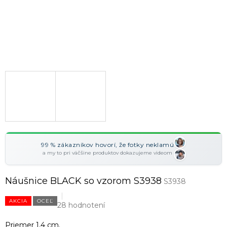
99 % zákazníkov hovorí, že fotky neklamú
a my to pri väčšine produktov dokazujeme videom
Náušnice BLACK so vzorom S3938
S3938
AKCIA
OCEĽ
28 hodnotení
Priemer 1,4 cm.