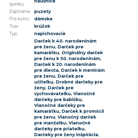
náušnice
šperku
:
Zapínanie
:
puzety
Pre koho
:
dámske
Tvar
:
krúžok
Typ
:
napichovacie
Darček k 40. narodeninám
pre ženu
,
Darček pre
kamarátku
,
Originálny darček
pre ženu k 50. narodeninám
,
Darček k 20. narodeninám
pre dievča
,
Darček k meninám
pre ženu
,
Darček pre
učiteľku
,
Drobné darčeky pre
ženy
,
Darček pre
vychovávateľku
,
Vianočné
darčeky pre babičku
,
Vianočné darčeky pre
kamarátku
,
Darček k promócii
pre ženu
,
Vianočný darček
pre manželku
,
Vianočné
darčeky pre priateľku
,
Darčeky pre ženy inšpirácia
,