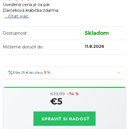
Uvedená cena je za pár.
Darčeková krabička zdarma.
...čítať viac
Skladom
Dostupnosť:
11.8.2026
Môžeme doručiť do:
Ešte 25 € do zľavy
5 %
25 €
-5 %
→
€19,99
36 €
-7 %
–74 %
→
€5
47 €
-10 %
→
Najobľúbenejšia
Jednotková
58 €
-15 %
→
cena:
SPRAVIŤ SI RADOSŤ
Zľavy je možné kombinovať
?