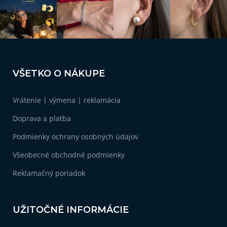
Z
á
VŠETKO O NÁKUPE
p
ä
Vrátenie | výmena | reklamácia
t
i
Doprava a platba
e
Podmienky ochrany osobných údajov
Všeobecné obchodné podmienky
Reklamačný poriadok
UŽITOČNÉ INFORMÁCIE