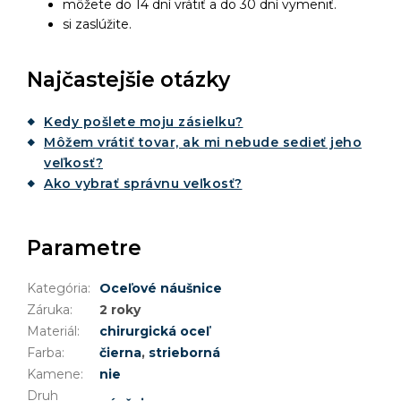
môžete do 14 dní vrátiť a do 30 dní vymeniť.
si zaslúžite.
Najčastejšie otázky
Kedy pošlete moju zásielku?
Môžem vrátiť tovar, ak mi nebude sedieť jeho
veľkosť?
Ako vybrať správnu veľkosť?
Parametre
Kategória
:
Oceľové náušnice
Záruka
:
2 roky
Materiál
:
chirurgická oceľ
Farba
:
čierna
,
strieborná
Kamene
:
nie
Druh