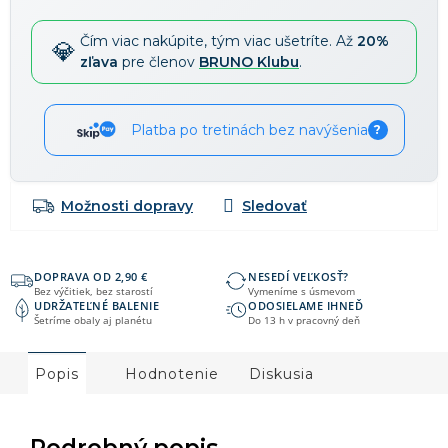
Čím viac nakúpite, tým viac ušetríte. Až
20%
zľava
pre členov
BRUNO Klubu
.
Platba po tretinách bez navýšenia
?
Možnosti dopravy
DOPRAVA OD 2,90 €
NESEDÍ VEĽKOSŤ?
Bez výčitiek, bez starostí
Vymeníme s úsmevom
UDRŽATEĽNÉ BALENIE
ODOSIELAME IHNEĎ
Šetríme obaly aj planétu
Do 13 h v pracovný deň
Popis
Hodnotenie
Diskusia