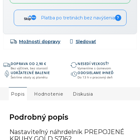
Platba po tretinách bez navýšenia
?
Možnosti dopravy
DOPRAVA OD 2,90 €
NESEDÍ VEĽKOSŤ?
Bez výčitiek, bez starostí
Vymeníme s úsmevom
UDRŽATEĽNÉ BALENIE
ODOSIELAME IHNEĎ
Šetríme obaly aj planétu
Do 13 h v pracovný deň
Popis
Hodnotenie
Diskusia
Podrobný popis
Nastaviteľný náhrdelník PREPOJENÉ
KRUHY GOLD S7162