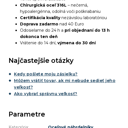
Chirurgická oceľ 316L
– nečerná,
hypoalergénna, odolná voči poškriabaniu
Certifikácia kvality
nezávislou laboratóriou
Doprava zadarmo
nad 40 Euro
Odosielame do 24 h a
pri objednaní do 13 h
dokonca ten deň
Vrátenie do 14 dní,
výmena do 30 dní
Najčastejšie otázky
Kedy pošlete moju zásielku?
Môžem vrátiť tovar, ak mi nebude sedieť jeho
veľkosť?
Ako vybrať správnu veľkosť?
Parametre
Kategória
:
Oceľové náhrdelníky