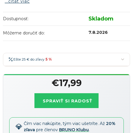
...čítať viac
Skladom
Dostupnosť:
7.8.2026
Môžeme doručiť do:
Ešte 25 € do zľavy
5 %
25 €
-5 %
→
€17,99
36 €
-7 %
→
Jednotková
47 €
-10 %
→
Najobľúbenejšia
cena:
SPRAVIŤ SI RADOSŤ
58 €
-15 %
→
Zľavy je možné kombinovať
?
Čím viac nakúpite, tým viac ušetríte. Až
20%
zľava
pre členov
BRUNO Klubu
.