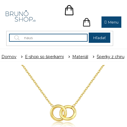
Prejsť
na
NÁKUPNÝ
obsah
KOŠÍK
NÁKUPNÝ
KOŠÍK
Hľadať
Domov
E-shop so šperkami
Materiál
Šperky z chirur