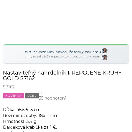
99 % zákazníkov hovorí, že fotky neklamú
a my to pri väčšine produktov dokazujeme videom
Nastaviteľný náhrdelník PREPOJENÉ KRUHY
GOLD S7162
S7162
NOVINKA
OCEĽ
35 hodnotení
Dĺžka: 46,5-51,5 cm
Rozmer ozdoby: 18x11 mm
Hmotnosť: 3,4 g
Darčeková krabička za 1 €.