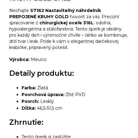
Nechajte
S7162 Nastaviteľný náhrdelník
PREPOJENÉ KRUHY GOLD
hovoriť za vás. Precizní
spracovanie z
chirurgickej oceľe 316L
: odolná,
hypoalergénna a stálofarebná. Tento šperk je ideálny
pro každý deň i výnimočné chvíle – ľahko se kombinuje,
drží tvar i lesk. Príde k vám v elegantnej darčekovej
krabičke, pripravený potešiť.
Výrobca:
Meucci
Detaily produktu:
Farba:
Zlatá
Povrchová úprava:
Žlté PVD
Povrch:
Lesklý
Dĺžka:
46,5-51,5 cm
Zhrnutie:
Tento šperk si zaslúžite