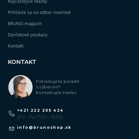
Najčastejšie otázky
Prihláste sa na odber noviniek
BRUNO magazín
Darčekové poukazy
Kontakt
KONTAKT
Potrebujete poradiť
s výberom?
Kontaktujte Hanku
+421 222 205 424
(Po - Pia 7:00 - 15:30)
info
@
brunoshop.sk