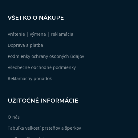
Z
á
VŠETKO O NÁKUPE
p
ä
Vrátenie | výmena | reklamácia
t
i
Doprava a platba
e
Podmienky ochrany osobných údajov
Všeobecné obchodné podmienky
Reklamačný poriadok
UŽITOČNÉ INFORMÁCIE
O nás
Tabuľka veľkostí prsteňov a šperkov