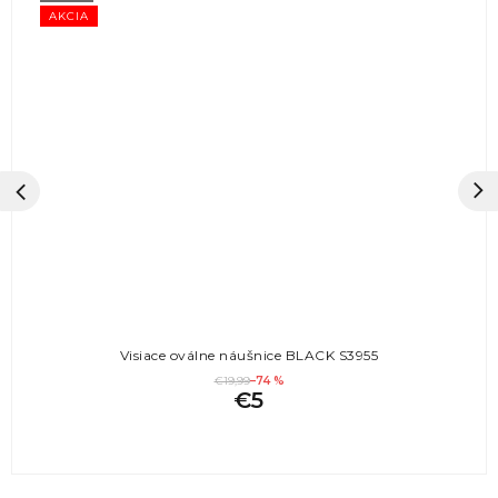
AKCIA
Visiace oválne náušnice BLACK S3955
€19,99
–74 %
€5