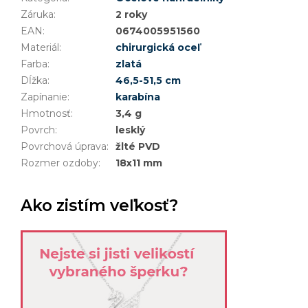
Záruka
:
2 roky
EAN
:
0674005951560
Materiál
:
chirurgická oceľ
Farba
:
zlatá
Dĺžka
:
46,5-51,5 cm
Zapínanie
:
karabína
Hmotnosť
:
3,4 g
Povrch
:
lesklý
Povrchová úprava
:
žlté PVD
Rozmer ozdoby
:
18x11 mm
Ako zistím veľkosť?