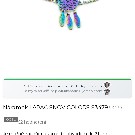
99 % zákazníkov hovorí, že fotky neklamú
a my to pri väčšine produktov dokazujeme videom
Náramok LAPAČ SNOV COLORS S3479
S3479
OCEĽ
52 hodnotení
Je možné zapnúť na zápästí s obvodom do 21 cm.