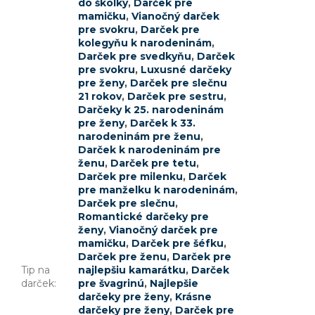
do škôlky
,
Darček pre
mamičku
,
Vianočný darček
pre svokru
,
Darček pre
kolegyňu k narodeninám
,
Darček pre svedkyňu
,
Darček
pre svokru
,
Luxusné darčeky
pre ženy
,
Darček pre slečnu
21 rokov
,
Darček pre sestru
,
Darčeky k 25. narodeninám
pre ženy
,
Darček k 33.
narodeninám pre ženu
,
Darček k narodeninám pre
ženu
,
Darček pre tetu
,
Darček pre milenku
,
Darček
pre manželku k narodeninám
,
Darček pre slečnu
,
Romantické darčeky pre
ženy
,
Vianočný darček pre
mamičku
,
Darček pre šéfku
,
Darček pre ženu
,
Darček pre
Tip na
najlepšiu kamarátku
,
Darček
darček
:
pre švagrinú
,
Najlepšie
darčeky pre ženy
,
Krásne
darčeky pre ženy
,
Darček pre