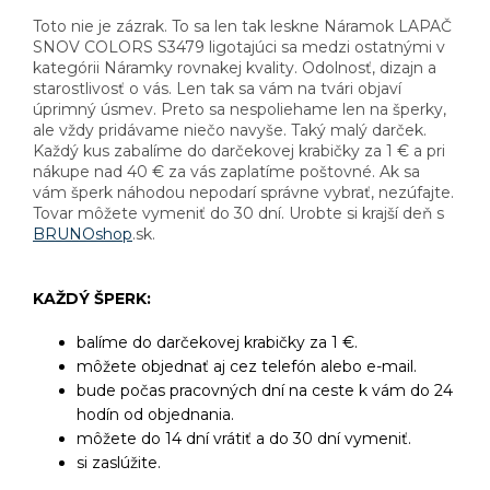
Toto nie je zázrak. To sa len tak leskne Náramok LAPAČ
SNOV COLORS S3479 ligotajúci sa medzi ostatnými v
kategórii Náramky rovnakej kvality. Odolnosť, dizajn a
starostlivosť o vás. Len tak sa vám na tvári objaví
úprimný úsmev. Preto sa nespoliehame len na šperky,
ale vždy pridávame niečo navyše. Taký malý darček.
Každý kus zabalíme do darčekovej krabičky za 1 € a pri
nákupe nad 40 € za vás zaplatíme poštovné. Ak sa
vám šperk náhodou nepodarí správne vybrať, nezúfajte.
Tovar môžete vymeniť do 30 dní. Urobte si krajší deň s
BRUNOshop
.sk.
KAŽDÝ ŠPERK:
balíme do darčekovej krabičky za 1 €.
môžete objednať aj cez telefón alebo e-mail.
bude počas pracovných dní na ceste k vám do 24
hodín od objednania.
môžete do 14 dní vrátiť a do 30 dní vymeniť.
si zaslúžite.