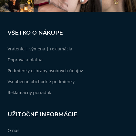
Z
á
VŠETKO O NÁKUPE
p
ä
Vrátenie | výmena | reklamácia
t
i
Doprava a platba
e
Podmienky ochrany osobných údajov
Všeobecné obchodné podmienky
Reklamačný poriadok
UŽITOČNÉ INFORMÁCIE
O nás