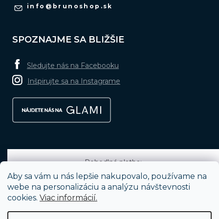
info
@
brunoshop.sk
SPOZNAJME SA BLIŽŠIE
Sledujte nás na Facebooku
Inšpirujte sa na Instagrame
Pohodlná platba:
Aby sa vám u nás lepšie nakupovalo, používame na
webe na personalizáciu a analýzu návštevnosti
cookies.
Viac informácií.
Obľúbené spôsoby dopravy: