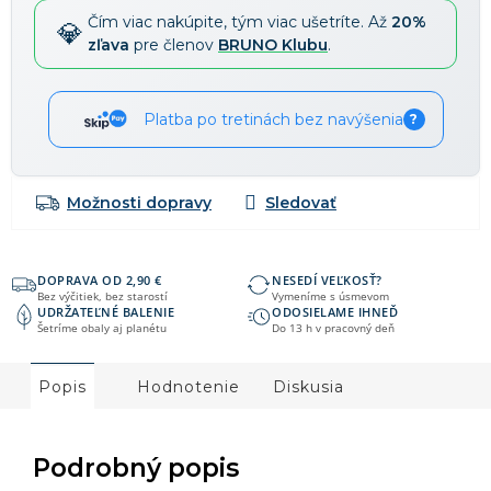
Čím viac nakúpite, tým viac ušetríte. Až
20%
zľava
pre členov
BRUNO Klubu
.
Platba po tretinách bez navýšenia
?
Možnosti dopravy
DOPRAVA OD 2,90 €
NESEDÍ VEĽKOSŤ?
Bez výčitiek, bez starostí
Vymeníme s úsmevom
UDRŽATEĽNÉ BALENIE
ODOSIELAME IHNEĎ
Šetríme obaly aj planétu
Do 13 h v pracovný deň
Popis
Hodnotenie
Diskusia
Podrobný popis