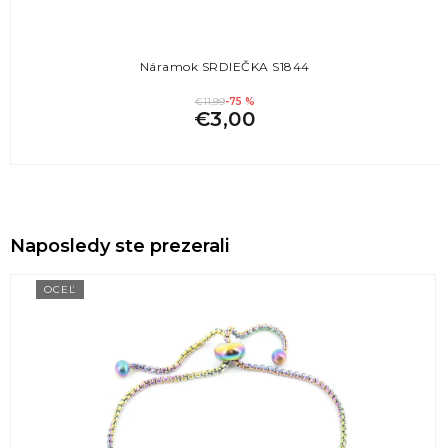
Náramok SRDIEČKA S1844
€11,99
-75 %
€3,00
Naposledy ste prezerali
OCEĽ