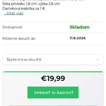
Šírka prívesku 1,8 cm, výška 2,8 cm.
Darčeková krabička za 1 €.
...čítať viac
Skladom
Dostupnosť:
11.8.2026
Môžeme doručiť do:
Ešte 25 € do zľavy
5 %
25 €
-5 %
→
€19,99
36 €
-7 %
→
Jednotková
47 €
-10 %
→
Najobľúbenejšia
cena:
SPRAVIŤ SI RADOSŤ
58 €
-15 %
→
Zľavy je možné kombinovať
?