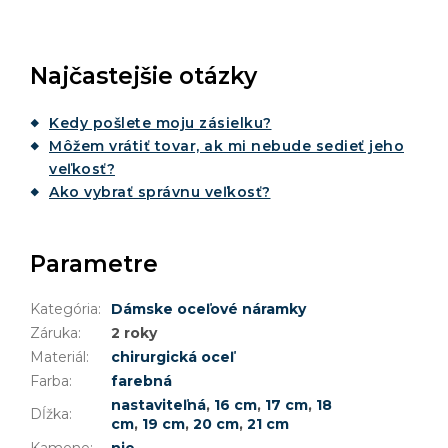
Najčastejšie otázky
Kedy pošlete moju zásielku?
Môžem vrátiť tovar, ak mi nebude sedieť jeho
veľkosť?
Ako vybrať správnu veľkosť?
Parametre
Kategória
:
Dámske oceľové náramky
Záruka
:
2 roky
Materiál
:
chirurgická oceľ
Farba
:
farebná
nastaviteľná
,
16 cm
,
17 cm
,
18
Dĺžka
:
cm
,
19 cm
,
20 cm
,
21 cm