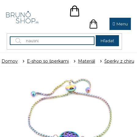
Prejsť
na
NÁKUPNÝ
obsah
KOŠÍK
NÁKUPNÝ
KOŠÍK
Hľadať
Domov
E-shop so šperkami
Materiál
Šperky z chirur