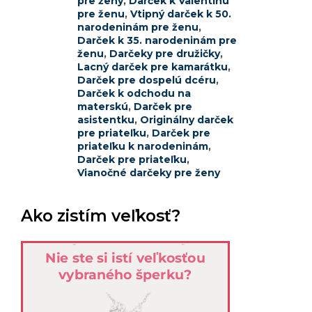
pre ženy
,
Darček k Valentínu
pre ženu
,
Vtipný darček k 50.
narodeninám pre ženu
,
Darček k 35. narodeninám pre
ženu
,
Darčeky pre družičky
,
Lacný darček pre kamarátku
,
Darček pre dospelú dcéru
,
Darček k odchodu na
materskú
,
Darček pre
asistentku
,
Originálny darček
pre priateľku
,
Darček pre
priateľku k narodeninám
,
Darček pre priateľku
,
Vianočné darčeky pre ženy
Ako zistím veľkosť?