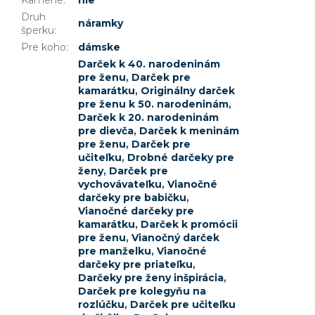
Kamene
:
nie
Druh
náramky
šperku
:
Pre koho
:
dámske
Darček k 40. narodeninám
pre ženu
,
Darček pre
kamarátku
,
Originálny darček
pre ženu k 50. narodeninám
,
Darček k 20. narodeninám
pre dievča
,
Darček k meninám
pre ženu
,
Darček pre
učiteľku
,
Drobné darčeky pre
ženy
,
Darček pre
vychovávateľku
,
Vianočné
darčeky pre babičku
,
Vianočné darčeky pre
kamarátku
,
Darček k promócii
pre ženu
,
Vianočný darček
pre manželku
,
Vianočné
darčeky pre priateľku
,
Darčeky pre ženy inšpirácia
,
Darček pre kolegyňu na
rozlúčku
,
Darček pre učiteľku