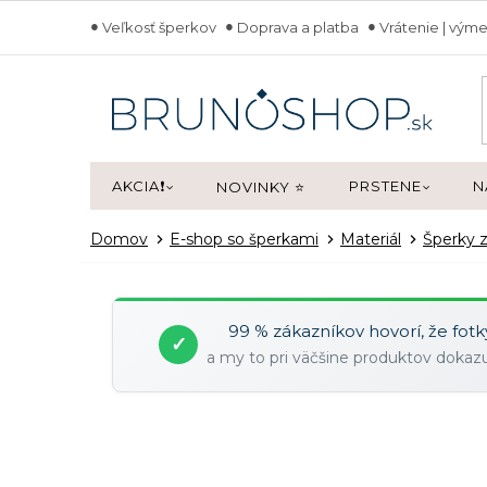
Prejsť
Veľkosť šperkov
Doprava a platba
Vrátenie | výme
na
obsah
AKCIA❗
PRSTENE
N
NOVINKY ⭐
Domov
E-shop so šperkami
Materiál
Šperky z
99 % zákazníkov hovorí, že fot
✓
a my to pri väčšine produktov doka