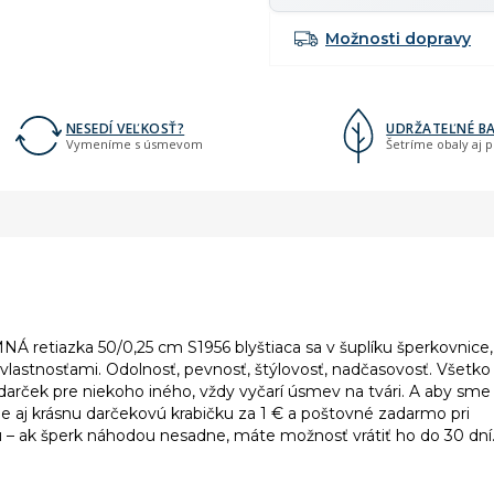
Možnosti dopravy
NESEDÍ VEĽKOSŤ?
UDRŽATEĽNÉ BA
Vymeníme s úsmevom
Šetríme obaly aj 
EMNÁ retiazka 50/0,25 cm S1956 blyštiaca sa v šuplíku šperkovnice,
i vlastnosťami. Odolnosť, pevnosť, štýlovosť, nadčasovosť. Všetko
 darček pre niekoho iného, vždy vyčarí úsmev na tvári. A aby sme
me aj krásnu darčekovú krabičku za 1 € a poštovné zadarmo pri
– ak šperk náhodou nesadne, máte možnosť vrátiť ho do 30 dní