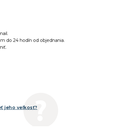
ail.
ám do 24 hodín od objednania.
niť.
ť jeho veľkosť?