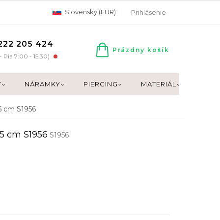
Slovensky (EUR)
Prihlásenie
222 205 424
Prázdny košík
NÁKUPNÝ
- Pia 7:00 - 15:30)
KOŠÍK
Y
NÁRAMKY
PIERCING
MATERIÁL
DARČ
5 cm S1956
5 cm S1956
S1956