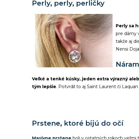
Perly, perly, perličky
Perly sa h
pre dámy v
takže aj d
Nensi Doj
Náramk
Veľké a tenké kúsky, jeden extra výrazný ale
tým lepšie
. Potvrdil to aj Saint Laurent či Laqua
Prstene, ktoré bijú do očí
Masívne prstene
boli v ostatných rokoch veľmi 