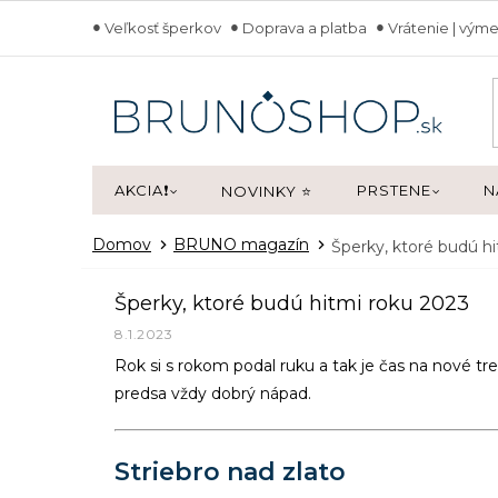
Prejsť
Veľkosť šperkov
Doprava a platba
Vrátenie | výme
na
obsah
AKCIA❗
PRSTENE
N
NOVINKY ⭐
Domov
BRUNO magazín
Šperky, ktoré budú h
Šperky, ktoré budú hitmi roku 2023
8.1.2023
Rok si s rokom podal ruku a tak je čas na nové tr
predsa vždy dobrý nápad.
Striebro nad zlato