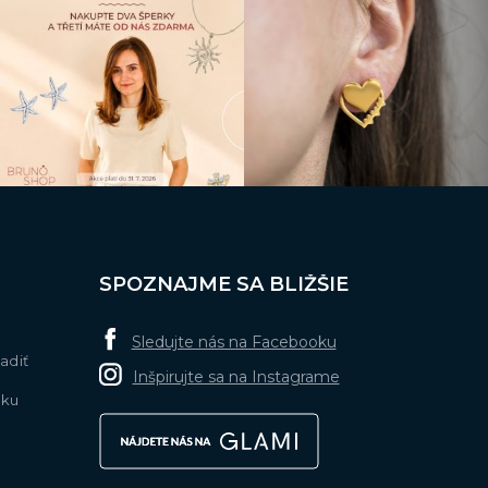
SPOZNAJME SA BLIŽŠIE
Sledujte nás na Facebooku
adiť
Inšpirujte sa na Instagrame
nku