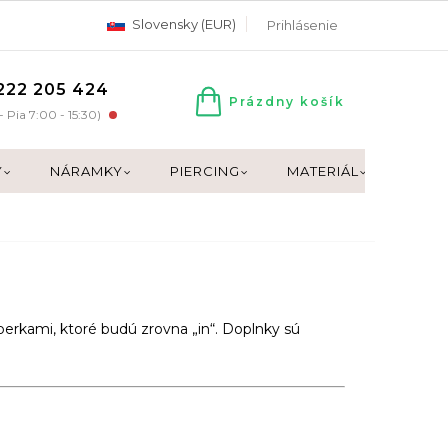
Slovensky (EUR)
Prihlásenie
222 205 424
Prázdny košík
NÁKUPNÝ
- Pia 7:00 - 15:30)
KOŠÍK
Y
NÁRAMKY
PIERCING
MATERIÁL
DARČ
 šperkami, ktoré budú zrovna
„in“
. Doplnky sú