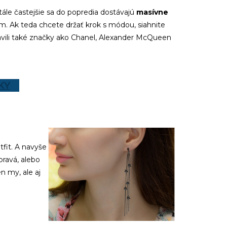
tále častejšie sa do popredia dostávajú
masívne
m. Ak teda chcete držať krok s módou, siahnite
stavili také značky ako Chanel, Alexander McQueen
KY
tfit. A navyše
pravá, alebo
n my, ale aj