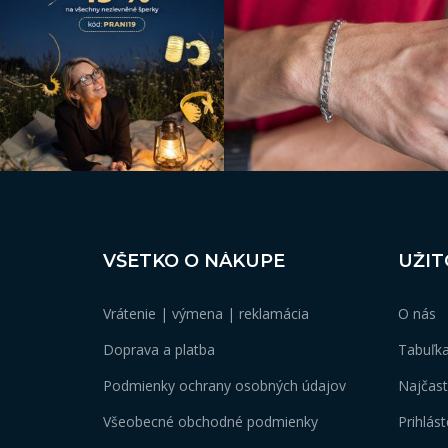
VŠETKO O NÁKUPE
UŽIT
Z
á
Vrátenie | výmena | reklamácia
O nás
p
Doprava a platba
Tabuľka
ä
Podmienky ochrany osobných údajov
Najčast
t
Všeobecné obchodné podmienky
Prihlás
i