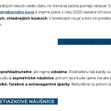
ledných rokoch vládlo zlato, no trend sa začína pomaly obracať. S
 strieborného kovu
a zrejme práve v roku 2023 nastane ich boo
ých, chladnejších kúskoch
. V kolekciách na jar a leto ich pred
r.
STRIEBORNÉ ŠPER
eprehliadnuteľné
, ale najmä
odvážne
. Podčiarknu tak každý ou
udú aj
asymetrické náušnice
, pričom ľavá bude úplne iná ako 
eľké, farebné a extravagantné šperky
. Netvrdíme to pritom le
ETIAZKOVE NÁUŠNICE