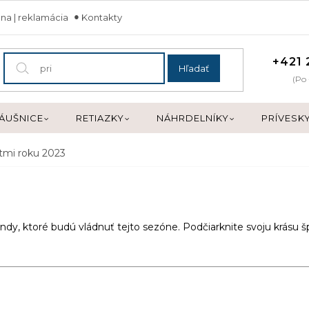
na | reklamácia
Kontakty
+421 
Hľadať
(Po 
ÁUŠNICE
RETIAZKY
NÁHRDELNÍKY
PRÍVESK
itmi roku 2023
endy, ktoré budú vládnuť tejto sezóne. Podčiarknite svoju krásu