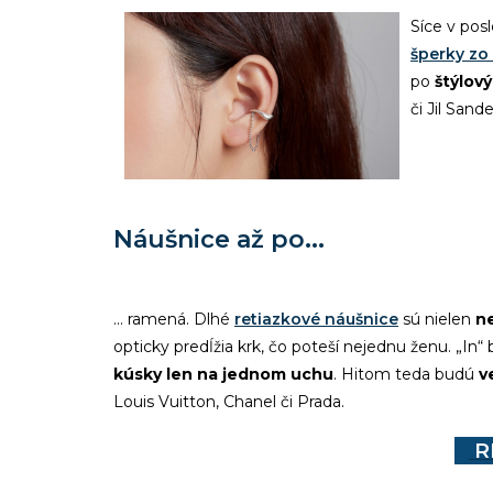
Síce v pos
šperky zo
po
štýlov
či Jil Sande
Náušnice až po...
... ramená. Dlhé
retiazkové náušnice
sú nielen
n
opticky predĺžia krk, čo poteší nejednu ženu.
„In“
b
kúsky len na jednom uchu
. Hitom teda budú
v
Louis Vuitton, Chanel či Prada.
R