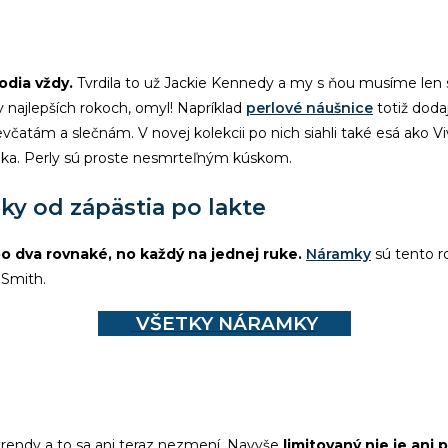
odia vždy.
Tvrdila to už Jackie Kennedy a my s ňou musíme len s
 najlepších rokoch, omyl! Napríklad
perlové náušnice
totiž doda
ievčatám a slečnám. V novej kolekcii po nich siahli také esá a
aka. Perly sú proste nesmrteľným kúskom.
y od zápästia po lakte
bo dva rovnaké, no každý na jednej ruke.
Náramky
sú tento 
n Smith.
VŠETKY NÁRAMKY
trendy a to sa ani teraz nezmení. Navyše
limitovaný nie je ani 