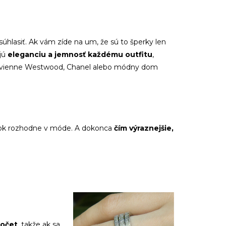
úhlasiť. Ak vám zíde na um, že sú to šperky len
jú
eleganciu a jemnosť každému outfitu
,
ko Vivienne Westwood, Chanel alebo módny dom
rok rozhodne v móde. A dokonca
čím výraznejšie,
počet
, takže ak sa