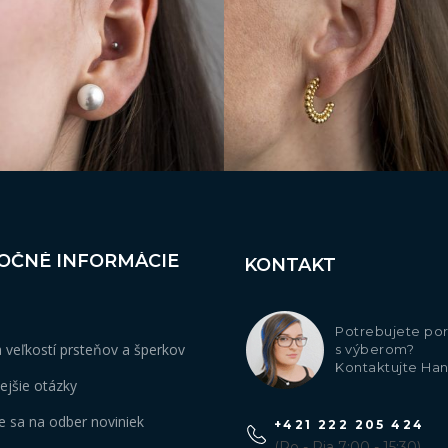
OČNÉ INFORMÁCIE
KONTAKT
Potrebujete por
 veľkostí prsteňov a šperkov
s výberom?
Kontaktujte Ha
ejšie otázky
te sa na odber noviniek
+421 222 205 424
(Po - Pia 7:00 - 15:30)