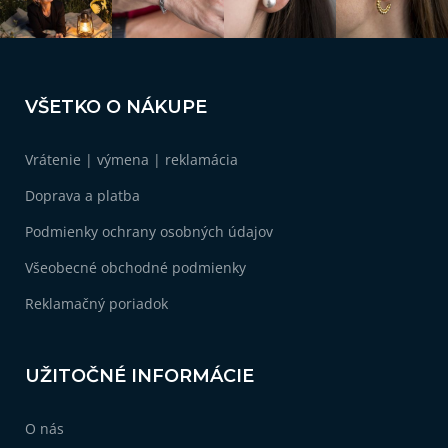
Z
á
VŠETKO O NÁKUPE
p
ä
Vrátenie | výmena | reklamácia
t
i
Doprava a platba
e
Podmienky ochrany osobných údajov
Všeobecné obchodné podmienky
Reklamačný poriadok
UŽITOČNÉ INFORMÁCIE
O nás