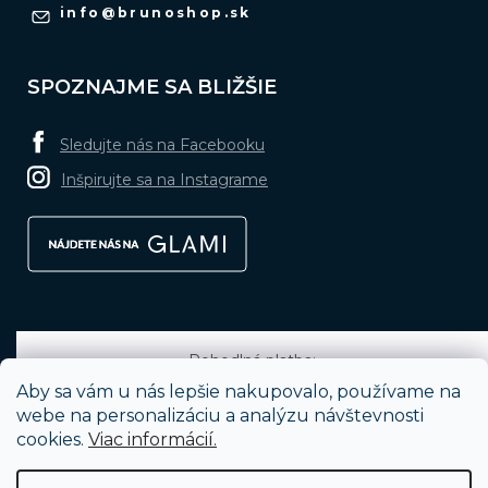
info
@
brunoshop.sk
SPOZNAJME SA BLIŽŠIE
Sledujte nás na Facebooku
Inšpirujte sa na Instagrame
Pohodlná platba:
Aby sa vám u nás lepšie nakupovalo, používame na
webe na personalizáciu a analýzu návštevnosti
cookies.
Viac informácií.
Obľúbené spôsoby dopravy: