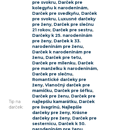
pre svokru
,
Darček pre
kolegyňu k narodeninám
,
Darček pre svedkyňu
,
Darček
pre svokru
,
Luxusné darčeky
pre ženy
,
Darček pre slečnu
21 rokov
,
Darček pre sestru
,
Darčeky k 25. narodeninám
pre ženy
,
Darček k 33.
narodeninám pre ženu
,
Darček k narodeninám pre
ženu
,
Darček pre tetu
,
Darček pre milenku
,
Darček
pre manželku k narodeninám
,
Darček pre slečnu
,
Romantické darčeky pre
ženy
,
Vianočný darček pre
mamičku
,
Darček pre šéfku
,
Darček pre ženu
,
Darček pre
Tip na
najlepšiu kamarátku
,
Darček
darček
:
pre švagrinú
,
Najlepšie
darčeky pre ženy
,
Krásne
darčeky pre ženy
,
Darček pre
sesternicu
,
Darček k 50.
narodeninám pre ženu
,