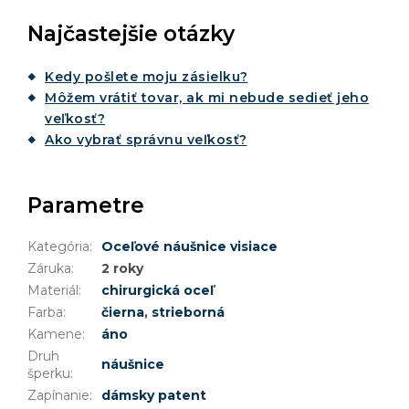
Najčastejšie otázky
Kedy pošlete moju zásielku?
Môžem vrátiť tovar, ak mi nebude sedieť jeho
veľkosť?
Ako vybrať správnu veľkosť?
Parametre
Kategória
:
Oceľové náušnice visiace
Záruka
:
2 roky
Materiál
:
chirurgická oceľ
Farba
:
čierna
,
strieborná
Kamene
:
áno
Druh
náušnice
šperku
:
Zapínanie
:
dámsky patent