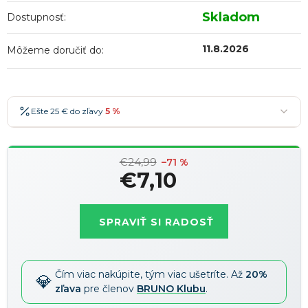
Skladom
Dostupnosť:
11.8.2026
Môžeme doručiť do:
Ešte 25 € do zľavy
5 %
25 €
-5 %
→
€24,99
36 €
-7 %
–71 %
→
€7,10
47 €
-10 %
→
Najobľúbenejšia
Jednotková
58 €
-15 %
→
cena:
SPRAVIŤ SI RADOSŤ
Zľavy je možné kombinovať
?
Čím viac nakúpite, tým viac ušetríte. Až
20%
zľava
pre členov
BRUNO Klubu
.