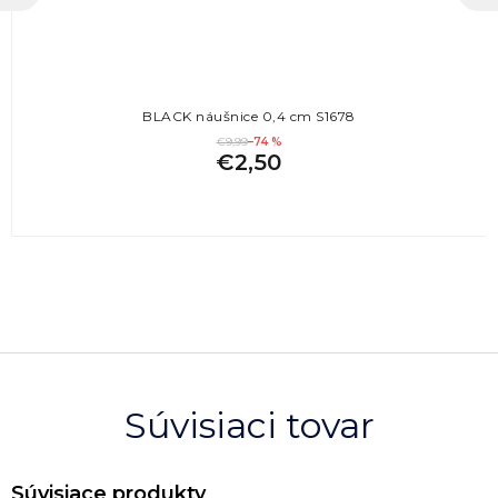
BLACK náušnice 0,4 cm S1678
€9,99
–74 %
€2,50
Súvisiaci tovar