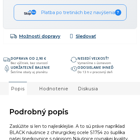
Platba po tretinách bez navýšenia
?
Možnosti dopravy
DOPRAVA OD 2,90 €
NESEDÍ VEĽKOSŤ?
Bez výčitiek, bez starostí
Vymeníme s úsmevom
UDRŽATEĽNÉ BALENIE
ODOSIELAME IHNEĎ
Šetríme obaly aj planétu
Do 13 h v pracovný deň
Popis
Hodnotenie
Diskusia
Podrobný popis
Zaslúžite si len to najlesklejšie. A to sú práve napríklad
BLACK náušnice z chirurgickej ocele S1754 zo šuplíka
našej šperkovnice s nápisom Náušnice rovnakej kvality.