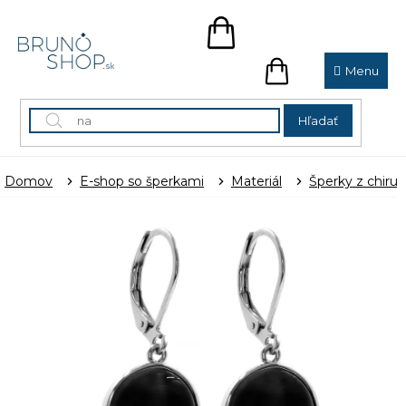
Prejsť
na
NÁKUPNÝ
obsah
KOŠÍK
NÁKUPNÝ
KOŠÍK
Hľadať
Domov
E-shop so šperkami
Materiál
Šperky z chirur