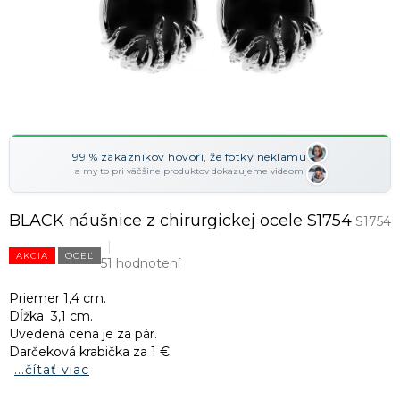
99 % zákazníkov hovorí, že fotky neklamú
a my to pri väčšine produktov dokazujeme videom
BLACK náušnice z chirurgickej ocele S1754
S1754
AKCIA
OCEĽ
51 hodnotení
Priemer 1,4 cm.
Dĺžka 3,1 cm.
Uvedená cena je za pár.
Darčeková krabička za 1 €.
...čítať viac