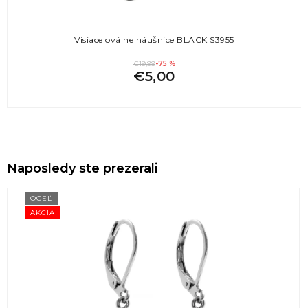
Visiace oválne náušnice BLACK S3955
€19,99
-75 %
€5,00
Naposledy ste prezerali
OCEĽ
AKCIA