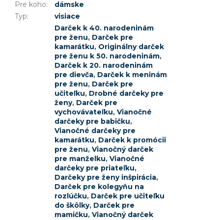
Pre koho
:
dámske
Typ
:
visiace
Darček k 40. narodeninám
pre ženu
,
Darček pre
kamarátku
,
Originálny darček
pre ženu k 50. narodeninám
,
Darček k 20. narodeninám
pre dievča
,
Darček k meninám
pre ženu
,
Darček pre
učiteľku
,
Drobné darčeky pre
ženy
,
Darček pre
vychovávateľku
,
Vianočné
darčeky pre babičku
,
Vianočné darčeky pre
kamarátku
,
Darček k promócii
pre ženu
,
Vianočný darček
pre manželku
,
Vianočné
darčeky pre priateľku
,
Darčeky pre ženy inšpirácia
,
Darček pre kolegyňu na
rozlúčku
,
Darček pre učiteľku
do škôlky
,
Darček pre
mamičku
,
Vianočný darček