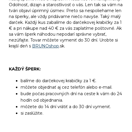
Odolnosť, dizajn a starostlivosť o vás. Len tak sa vám na
tvári objaví úprimný úsmev. Preto sa nespoliehame len
na šperky, ale vždy pridávame niečo navyše. Taký malý
darček. Každý kus zabalíme do darčekovej krabičky za 1
€ a pri nákupe nad 40 € za vás zaplatíme poštovné. Ak
sa vám šperk náhodou nepodarí správne vybrať,
nezúfajte. Tovar môžete vymeniť do 30 dní. Urobte si
krajší deň s
BRUNOshop
.sk.
KAŽDÝ ŠPERK:
balíme do darčekovej krabičky za 1 €.
môžete objednať aj cez telefón alebo e-mail.
bude počas pracovných dní na ceste k vám do 24
hodín od objednania.
môžete do 14 dní vrátiť a do 30 dní vymeniť.
si zaslúžite.